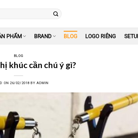
ẢN PHẨM
BRAND
BLOG
LOGO RIÊNG
SETU
BLOG
ị khúc cần chú ý gì?
ED ON
26/02/2018
BY
ADMIN