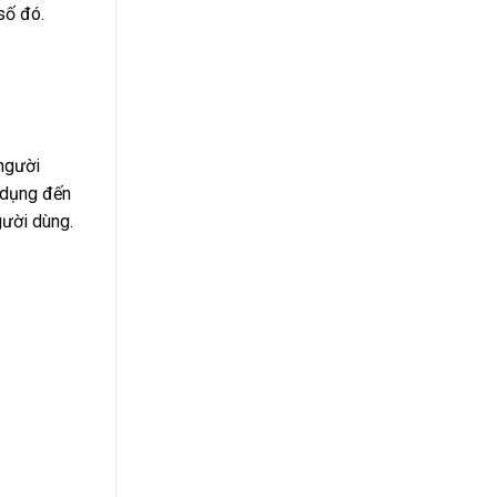
số đó.
 người
g dụng đến
gười dùng.