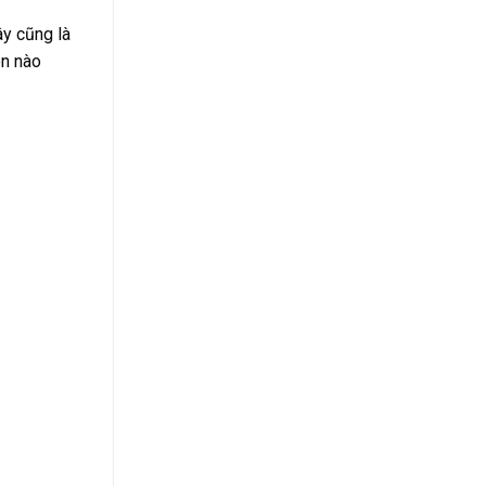
ây cũng là
ôn nào