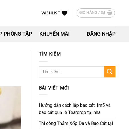
GIỎ HÀNG /
0
₫
WISHLIST
P PHÒNG TẬP
KHUYẾN MÃI
ĐĂNG NHẬP
TÌM KIẾM
Tìm
kiếm:
BÀI VIẾT MỚI
Hướng dẫn cách lắp bao cát 1m5 và
bao cát quả lê Teardrop tại nhà
Thi công Thảm Xốp Da và Bao Cát tại