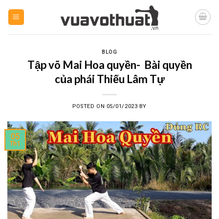
Skip
to
content
BLOG
Tập võ Mai Hoa quyền- Bài quyền
của phái Thiếu Lâm Tự
POSTED ON
05/01/2023
BY
05
Th1