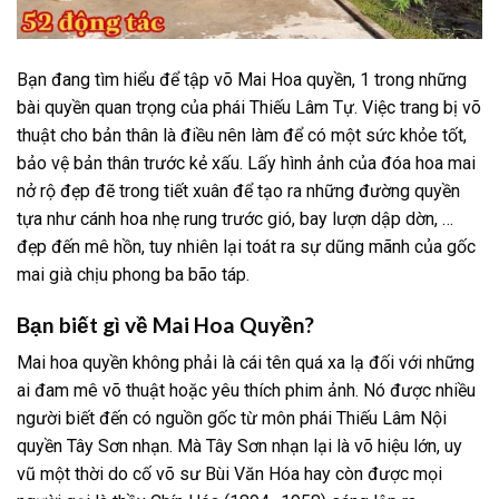
Bạn đang tìm hiểu để tập võ Mai Hoa quyền, 1 trong những
bài quyền quan trọng của phái Thiếu Lâm Tự. Việc trang bị võ
thuật cho bản thân là điều nên làm để có một sức khỏe tốt,
bảo vệ bản thân trước kẻ xấu. Lấy hình ảnh của đóa hoa mai
nở rộ đẹp đẽ trong tiết xuân để tạo ra những đường quyền
tựa như cánh hoa nhẹ rung trước gió, bay lượn dập dờn, …
đẹp đến mê hồn, tuy nhiên lại toát ra sự dũng mãnh của gốc
mai già chịu phong ba bão táp.
Bạn biết gì về Mai Hoa Quyền?
Mai hoa quyền không phải là cái tên quá xa lạ đối với những
ai đam mê võ thuật hoặc yêu thích phim ảnh. Nó được nhiều
người biết đến có nguồn gốc từ môn phái Thiếu Lâm Nội
quyền Tây Sơn nhạn. Mà Tây Sơn nhạn lại là võ hiệu lớn, uy
vũ một thời do cố võ sư Bùi Văn Hóa hay còn được mọi