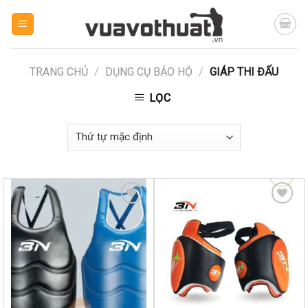
Skip
to
content
TRANG CHỦ
/
DỤNG CỤ BẢO HỘ
/
GIÁP THI ĐẤU
LỌC
Yêu
Yêu
thích
thích