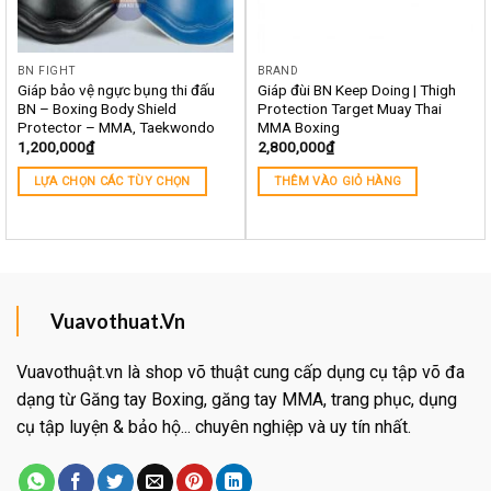
BN FIGHT
BRAND
Giáp bảo vệ ngực bụng thi đấu
Giáp đùi BN Keep Doing | Thigh
BN – Boxing Body Shield
Protection Target Muay Thai
Protector – MMA, Taekwondo
MMA Boxing
1,200,000
₫
2,800,000
₫
LỰA CHỌN CÁC TÙY CHỌN
THÊM VÀO GIỎ HÀNG
Vuavothuat.Vn
Vuavothuật.vn là shop võ thuật cung cấp dụng cụ tập võ đa
dạng từ Găng tay Boxing, găng tay MMA, trang phục, dụng
cụ tập luyện & bảo hộ... chuyên nghiệp và uy tín nhất.