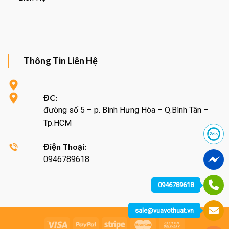
Thông Tin Liên Hệ
ĐC:
đường số 5 – p. Bình Hưng Hòa – Q.Bình Tân –
Tp.HCM
Điện Thoại:
0946789618
0946789618
sale@vuavothuat.vn