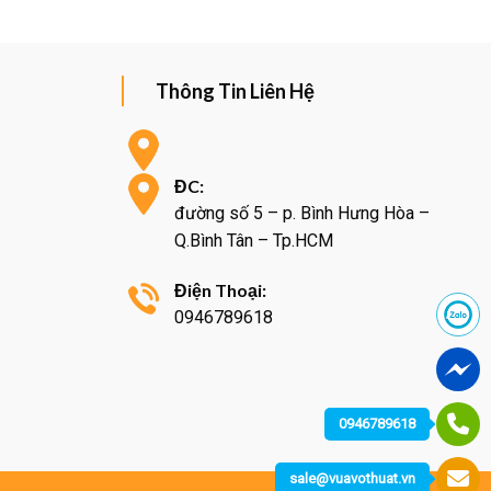
Thông Tin Liên Hệ
ĐC:
đường số 5 – p. Bình Hưng Hòa –
Q.Bình Tân – Tp.HCM
Điện Thoại:
0946789618
0946789618
sale@vuavothuat.vn