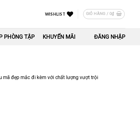
GIỎ HÀNG /
0
₫
WISHLIST
P PHÒNG TẬP
KHUYẾN MÃI
ĐĂNG NHẬP
u mã đẹp mắc đi kèm với chất lượng vượt trội