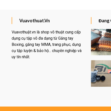
Vuavothuat.Vn
Đang 
Vuavothuật.vn là shop võ thuật cung cấp
dụng cụ tập võ đa dạng từ Găng tay
Boxing, găng tay MMA, trang phục, dụng
Yêu
thích
cụ tập luyện & bảo hộ... chuyên nghiệp và
uy tín nhất.
Yêu
thích