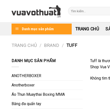
Skip
to
Tìm
kiếm:
content
TRANG CHỦ
S
Danh mục sản phẩm
TRANG CHỦ
/
BRAND
/
TUFF
DANH MỤC SẢN PHẨM
Tuff là thư
Shop Vua Võ
ANOTHERBOXER
Không tìm t
Anotherboxer
Áo Thun Muaythai Boxing MMA
Băng đa quấn tay