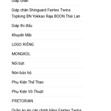
Giáp chân
Giáp chân Shinguard Fairtex Twins
Topking BN Yokkao Raja BOON Thái Lan
Giáp thi đấu
Khuyến Mãi
LOGO RIÊNG
MONGKOL
Nổi bật
Nón bảo hộ
Phụ Kiện Thể Thao
Phụ Kiện Võ Thuật
PRETORIAN
Quần áo ép cân chính hãng Fairtex Twins