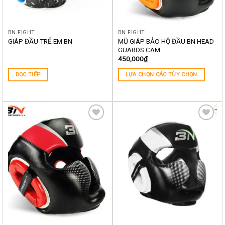
BN FIGHT
BN FIGHT
MŨ GIÁP BẢO HỘ ĐẦU BN HEAD
GIÁP ĐẦU TRẺ EM BN
GUARDS CAM
450,000
₫
ĐỌC TIẾP
LỰA CHỌN CÁC TÙY CHỌN
Yêu
Yêu
thích
thích