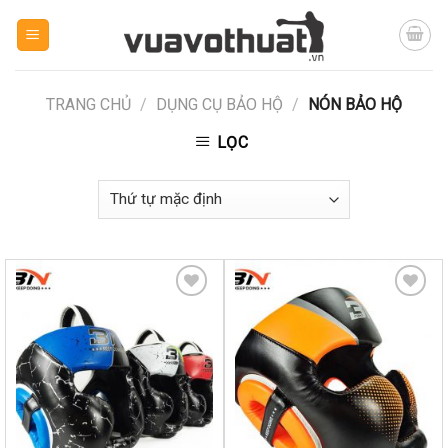
Skip
to
content
TRANG CHỦ
/
DỤNG CỤ BẢO HỘ
/
NÓN BẢO HỘ
LỌC
Yêu
Yêu
thích
thích