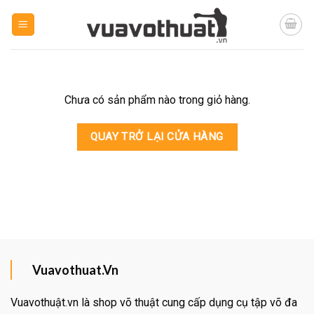
Skip
to
content
Chưa có sản phẩm nào trong giỏ hàng.
QUAY TRỞ LẠI CỬA HÀNG
Vuavothuat.Vn
Vuavothuật.vn là shop võ thuật cung cấp dụng cụ tập võ đa