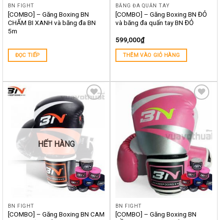
BN FIGHT
BĂNG ĐA QUẤN TAY
[COMBO] – Găng Boxing BN
[COMBO] – Găng Boxing BN ĐỎ
CHẤM BI XANH và băng đa BN
và băng đa quấn tay BN ĐỎ
5m
599,000
₫
ĐỌC TIẾP
THÊM VÀO GIỎ HÀNG
Yêu
Yêu
thích
thích
HẾT HÀNG
BN FIGHT
BN FIGHT
[COMBO] – Găng Boxing BN CAM
[COMBO] – Găng Boxing BN