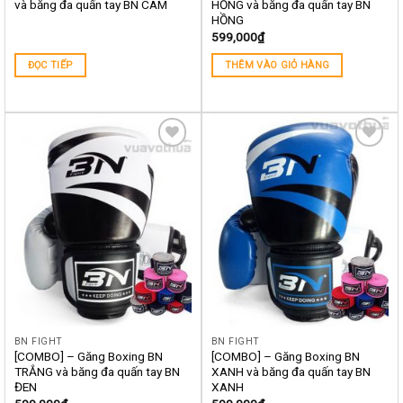
và băng đa quấn tay BN CAM
HỒNG và băng đa quấn tay BN
HỒNG
599,000
₫
ĐỌC TIẾP
THÊM VÀO GIỎ HÀNG
Yêu
Yêu
thích
thích
BN FIGHT
BN FIGHT
[COMBO] – Găng Boxing BN
[COMBO] – Găng Boxing BN
TRẮNG và băng đa quấn tay BN
XANH và băng đa quấn tay BN
ĐEN
XANH