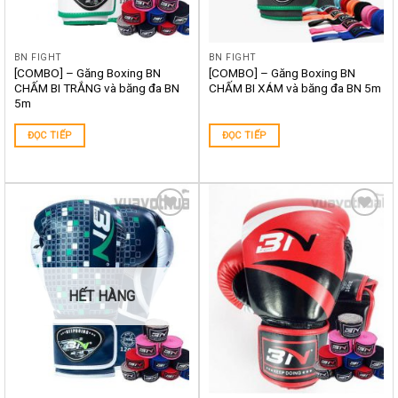
BN FIGHT
BN FIGHT
[COMBO] – Găng Boxing BN
[COMBO] – Găng Boxing BN
CHẤM BI TRẮNG và băng đa BN
CHẤM BI XÁM và băng đa BN 5m
5m
ĐỌC TIẾP
ĐỌC TIẾP
Yêu
Yêu
thích
thích
HẾT HÀNG