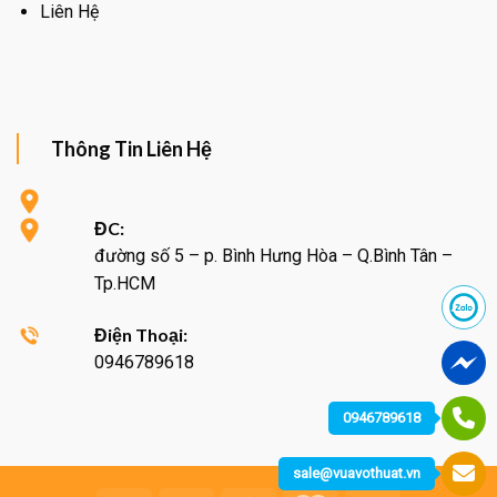
Liên Hệ
Thông Tin Liên Hệ
ĐC:
đường số 5 – p. Bình Hưng Hòa – Q.Bình Tân –
Tp.HCM
Điện Thoại:
0946789618
0946789618
sale@vuavothuat.vn