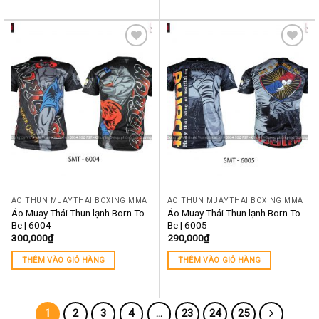
Yêu
Yêu
thích
thích
ÁO THUN MUAYTHAI BOXING MMA
ÁO THUN MUAYTHAI BOXING MMA
Áo Muay Thái Thun lạnh Born To
Áo Muay Thái Thun lạnh Born To
Be | 6004
Be | 6005
300,000
₫
290,000
₫
THÊM VÀO GIỎ HÀNG
THÊM VÀO GIỎ HÀNG
1
2
3
4
…
23
24
25