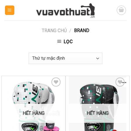
Skip
to
content
TRANG CHỦ
/
BRAND
LỌC
Yêu
Yêu
thích
thích
HẾT HÀNG
HẾT HÀNG