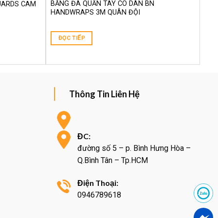
BĂNG ĐA QUẤN TAY CO DÃN BN
UARDS CAM
HANDWRAPS 3M QUÂN ĐỘI
ĐỌC TIẾP
Thông Tin Liên Hệ
ĐC:
đường số 5 – p. Bình Hưng Hòa –
Q.Bình Tân – Tp.HCM
Điện Thoại:
0946789618