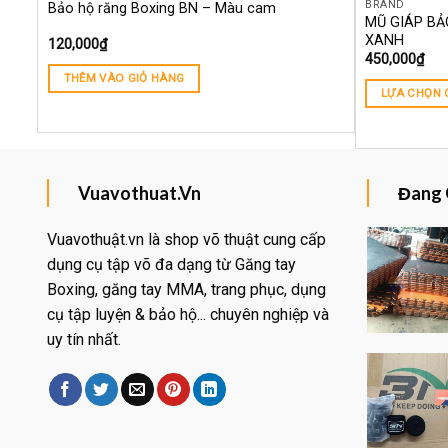
BRAND
Bảo hộ răng Boxing BN – Màu cam
MŨ GIÁP BẢ
XANH
120,000
₫
450,000
₫
THÊM VÀO GIỎ HÀNG
LỰA CHỌN 
Vuavothuat.Vn
Đang 
Vuavothuật.vn là shop võ thuật cung cấp
dụng cụ tập võ đa dạng từ Găng tay
Boxing, găng tay MMA, trang phục, dụng
Yêu
thích
cụ tập luyện & bảo hộ... chuyên nghiệp và
uy tín nhất.
Yêu
thích