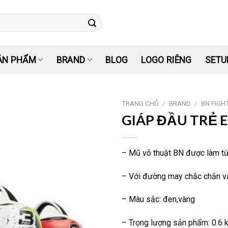
ẢN PHẨM
BRAND
BLOG
LOGO RIÊNG
SETU
TRANG CHỦ
/
BRAND
/
BN FIGH
GIÁP ĐẦU TRẺ 
Yêu
thích
– Mũ võ thuật BN được làm từ
– Với đường may chắc chắn và
– Màu sắc: đen,vàng
– Trọng lượng sản phẩm: 0.6 k