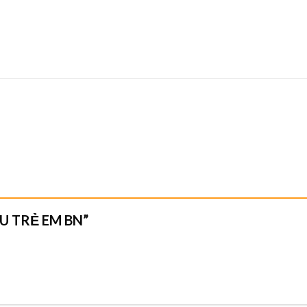
ĐẦU TRẺ EM BN”