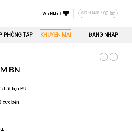
GIỎ HÀNG /
0
₫
WISHLIST
P PHÒNG TẬP
KHUYẾN MÃI
ĐĂNG NHẬP
T
EM BN
 chất liệu PU
 cực bền.
g.