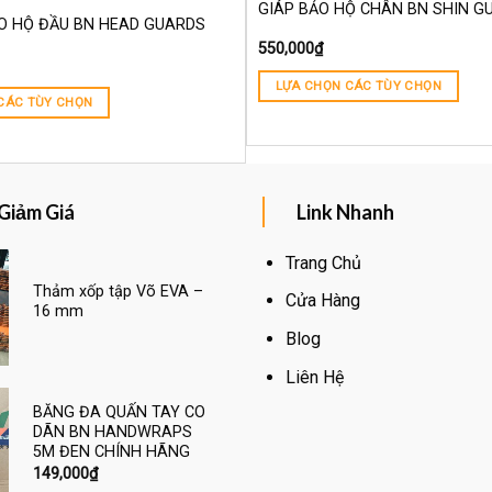
GIÁP BẢO HỘ CHÂN BN SHIN G
O HỘ ĐẦU BN HEAD GUARDS
550,000
₫
LỰA CHỌN CÁC TÙY CHỌN
CÁC TÙY CHỌN
Giảm Giá
Link Nhanh
Trang Chủ
Thảm xốp tập Võ EVA –
Cửa Hàng
16 mm
Blog
Liên Hệ
BĂNG ĐA QUẤN TAY CO
DÃN BN HANDWRAPS
5M ĐEN CHÍNH HÃNG
149,000
₫