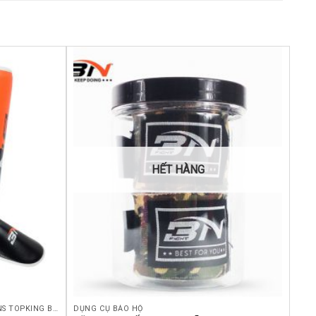
Yêu
Yêu
thích
thích
HẾT HÀNG
GIÁP CHÂN SHINGUARD FAIRTEX TWINS TOPKING BN YOKKAO RAJA BOON THÁI LAN
DỤNG CỤ BẢO HỘ