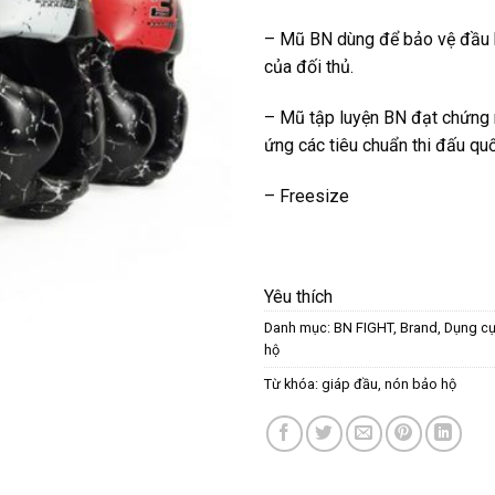
– Mũ BN dùng để bảo vệ đầu 
của đối thủ.
– Mũ tập luyện BN đạt chứng 
ứng các tiêu chuẩn thi đấu qu
– Freesize
Yêu thích
Danh mục:
BN FIGHT
,
Brand
,
Dụng cụ
hộ
Từ khóa:
giáp đầu
,
nón bảo hộ