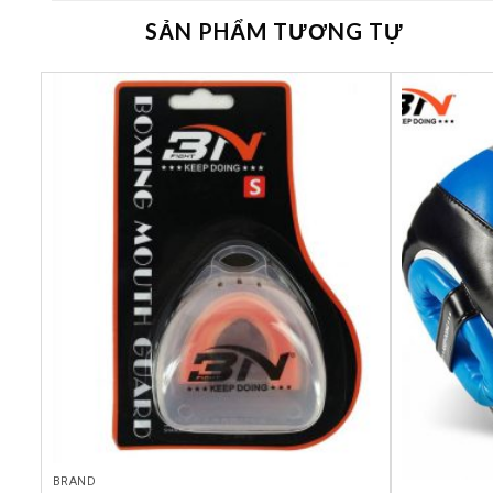
SẢN PHẨM TƯƠNG TỰ
êu
Yêu
ích
thích
BRAND