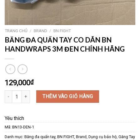
TRANG CHỦ
/
BRAND
/
BN FIGHT
BĂNG ĐA QUẤN TAY CO DÃN BN
HANDWRAPS 3M ĐEN CHÍNH HÃNG
129,000
₫
BĂNG ĐA QUẤN TAY CO DÃN BN HANDWRAPS 3M ĐEN CHÍNH HÃN
THÊM VÀO GIỎ HÀNG
Yêu thích
Mã:
BN13-DEN-1
Danh mục:
Băng đa quấn tay
,
BN FIGHT
,
Brand
,
Dụng cụ bảo hộ
,
Găng Tay