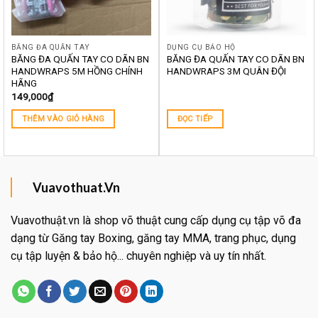
BĂNG ĐA QUẤN TAY
DỤNG CỤ BẢO HỘ
BĂNG ĐA QUẤN TAY CO DÃN BN
BĂNG ĐA QUẤN TAY CO DÃN BN
HANDWRAPS 5M HỒNG CHÍNH
HANDWRAPS 3M QUÂN ĐỘI
HÃNG
149,000
₫
THÊM VÀO GIỎ HÀNG
ĐỌC TIẾP
Vuavothuat.Vn
Vuavothuật.vn là shop võ thuật cung cấp dụng cụ tập võ đa
dạng từ Găng tay Boxing, găng tay MMA, trang phục, dụng
cụ tập luyện & bảo hộ... chuyên nghiệp và uy tín nhất.