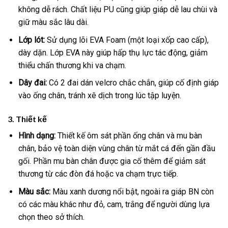
không dễ rách. Chất liệu PU cũng giúp giáp dễ lau chùi và
giữ màu sắc lâu dài.
Lớp lót:
Sử dụng lõi EVA Foam (một loại xốp cao cấp),
dày dặn. Lớp EVA này giúp hấp thụ lực tác động, giảm
thiểu chấn thương khi va chạm.
Dây đai:
Có 2 đai dán velcro chắc chắn, giúp cố định giáp
vào ống chân, tránh xê dịch trong lúc tập luyện.
3. Thiết kế
Hình dạng:
Thiết kế ôm sát phần ống chân và mu bàn
chân, bảo vệ toàn diện vùng chân từ mắt cá đến gần đầu
gối. Phần mu bàn chân được gia cố thêm để giảm sát
thương từ các đòn đá hoặc va chạm trực tiếp.
Màu sắc:
Màu xanh dương nổi bật, ngoài ra giáp BN còn
có các màu khác như đỏ, cam, trắng để người dùng lựa
chọn theo sở thích.