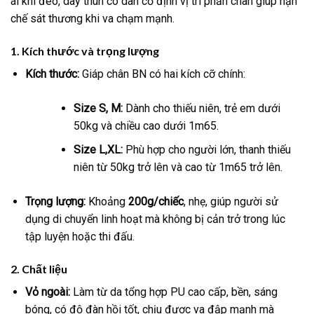
ái khi đeo, dây thun co dãn cố định vị trí phần chân giúp hạn
chế sát thương khi va chạm mạnh.
1. Kích thước và trọng lượng
Kích thước:
Giáp chân BN có hai kích cỡ chính:
Size S, M:
Dành cho thiếu niên, trẻ em dưới
50kg và chiều cao dưới 1m65.
Size L,XL:
Phù hợp cho người lớn, thanh thiếu
niên từ 50kg trở lên và cao từ 1m65 trở lên.
Trọng lượng:
Khoảng
200g/chiếc
, nhẹ, giúp người sử
dụng di chuyển linh hoạt mà không bị cản trở trong lúc
tập luyện hoặc thi đấu.
2. Chất liệu
Vỏ ngoài:
Làm từ da tổng hợp PU cao cấp, bền, sáng
bóng, có độ đàn hồi tốt, chịu được va đập mạnh mà