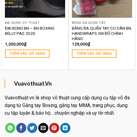
ĐAI BỤNG VÕ THUẬT
BĂNG ĐA QUẤN TAY
ĐAI BỤNG BN – BN BOXING
BĂNG ĐA QUẤN TAY CO DÃN BN
BELLY PAD 2020
HANDWRAPS 3M ĐỎ CHÍNH
HÃNG
1,200,000
₫
129,000
₫
THÊM VÀO GIỎ HÀNG
THÊM VÀO GIỎ HÀNG
Vuavothuat.Vn
Vuavothuật.vn là shop võ thuật cung cấp dụng cụ tập võ đa
dạng từ Găng tay Boxing, găng tay MMA, trang phục, dụng
cụ tập luyện & bảo hộ... chuyên nghiệp và uy tín nhất.