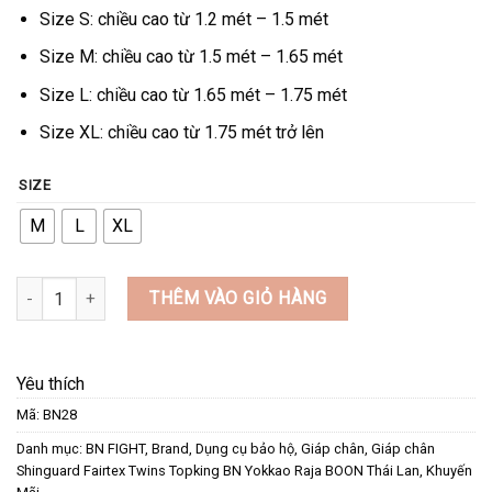
Size S: chiều cao từ 1.2 mét – 1.5 mét
Size M: chiều cao từ 1.5 mét – 1.65 mét
Size L: chiều cao từ 1.65 mét – 1.75 mét
Size XL: chiều cao từ 1.75 mét trở lên
SIZE
M
L
XL
GIÁP BẢO HỘ CHÂN BN SHIN GUARDS TRẮNG số lượng
THÊM VÀO GIỎ HÀNG
Yêu thích
Mã:
BN28
Danh mục:
BN FIGHT
,
Brand
,
Dụng cụ bảo hộ
,
Giáp chân
,
Giáp chân
Shinguard Fairtex Twins Topking BN Yokkao Raja BOON Thái Lan
,
Khuyến