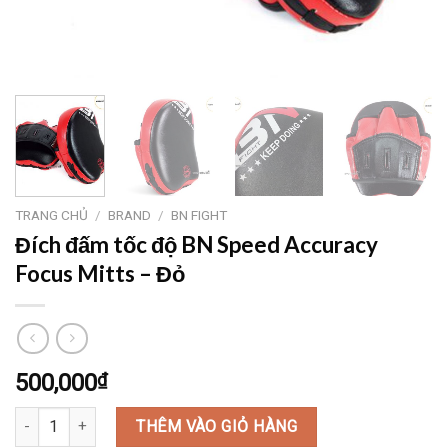
TRANG CHỦ
/
BRAND
/
BN FIGHT
Đích đấm tốc độ BN Speed Accuracy
Focus Mitts – Đỏ
500,000
₫
Đích đấm tốc độ BN Speed Accuracy Focus Mitts - Đỏ số lượng
THÊM VÀO GIỎ HÀNG