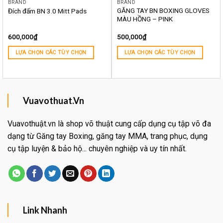
BRAND
BRAND
GĂNG TAY BN BOXING GLOVES
Đích đấm BN 3.0 Mitt Pads
MÀU HỒNG – PINK
600,000
₫
500,000
₫
LỰA CHỌN CÁC TÙY CHỌN
LỰA CHỌN CÁC TÙY CHỌN
Vuavothuat.Vn
Vuavothuật.vn là shop võ thuật cung cấp dụng cụ tập võ đa
dạng từ Găng tay Boxing, găng tay MMA, trang phục, dụng
cụ tập luyện & bảo hộ... chuyên nghiệp và uy tín nhất.
Link Nhanh