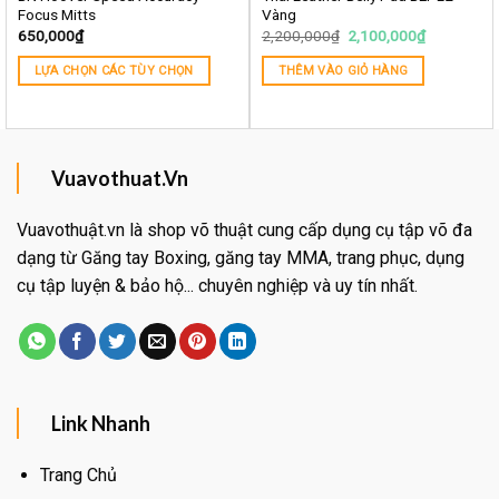
Focus Mitts
Vàng
650,000
₫
2,200,000
₫
2,100,000
₫
LỰA CHỌN CÁC TÙY CHỌN
THÊM VÀO GIỎ HÀNG
Vuavothuat.Vn
Vuavothuật.vn là shop võ thuật cung cấp dụng cụ tập võ đa
dạng từ Găng tay Boxing, găng tay MMA, trang phục, dụng
cụ tập luyện & bảo hộ... chuyên nghiệp và uy tín nhất.
Link Nhanh
Trang Chủ