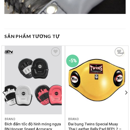
SẢN PHẨM TƯƠNG TỰ
-5%
Yêu
Yêu
thích
thích
BRAND
BRAND
Đích đấm tốc độ hình móng ngựa
Đai bụng Twins Special Muay
BN Hoover Speed Accuracy
Thai Leather Belly Pad BEPL2 –