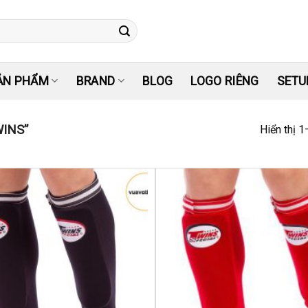
ẢN PHẨM
BRAND
BLOG
LOGO RIÊNG
SETU
INS”
Hiển thị 
Yêu
thích