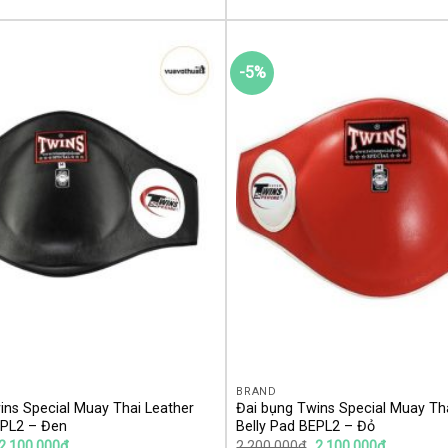
-5%
Yêu
thích
BRAND
ins Special Muay Thai Leather
Đai bụng Twins Special Muay Th
EPL2 – Đen
Belly Pad BEPL2 – Đỏ
2,100,000
₫
2,200,000
₫
2,100,000
₫