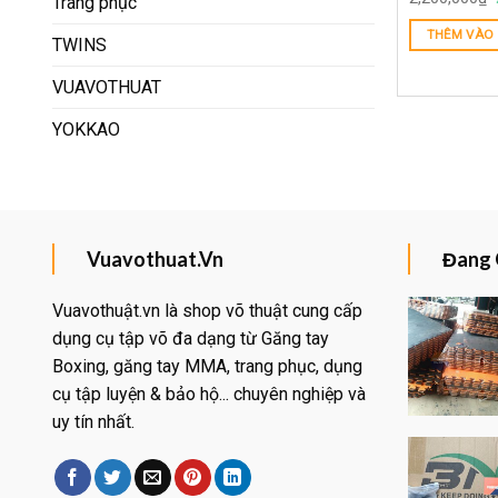
Trang phục
THÊM VÀO 
TWINS
VUAVOTHUAT
YOKKAO
Vuavothuat.Vn
Đang 
Vuavothuật.vn là shop võ thuật cung cấp
dụng cụ tập võ đa dạng từ Găng tay
Boxing, găng tay MMA, trang phục, dụng
Yêu
thích
cụ tập luyện & bảo hộ... chuyên nghiệp và
uy tín nhất.