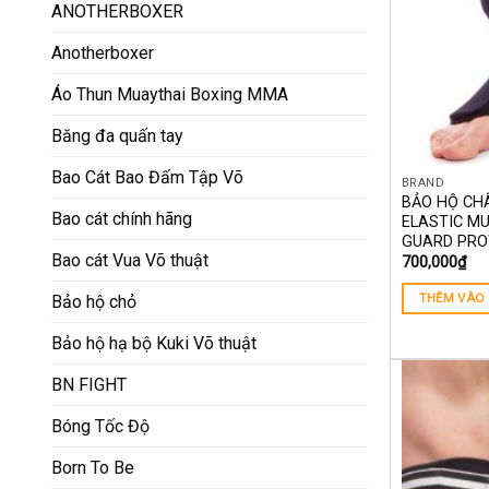
ANOTHERBOXER
Anotherboxer
Áo Thun Muaythai Boxing MMA
Băng đa quấn tay
Bao Cát Bao Đấm Tập Võ
BRAND
BẢO HỘ CH
Bao cát chính hãng
ELASTIC M
GUARD PRO
Bao cát Vua Võ thuật
700,000
₫
THÊM VÀO 
Bảo hộ chỏ
Bảo hộ hạ bộ Kuki Võ thuật
BN FIGHT
Bóng Tốc Độ
Born To Be