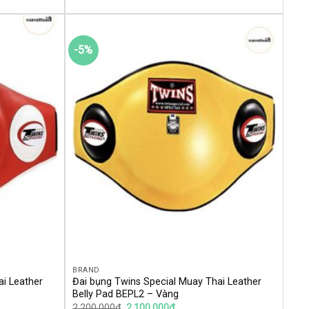
-5%
Yêu
Yêu
thích
thích
BRAND
ai Leather
Đai bụng Twins Special Muay Thai Leather
Belly Pad BEPL2 – Vàng
2,200,000
₫
2,100,000
₫