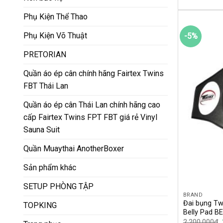
Phụ Kiện Thể Thao
Phụ Kiện Võ Thuật
-5%
PRETORIAN
Quần áo ép cân chính hãng Fairtex Twins
FBT Thái Lan
Quần áo ép cân Thái Lan chính hãng cao
cấp Fairtex Twins FPT FBT giá rẻ Vinyl
Sauna Suit
Quần Muaythai AnotherBoxer
Sản phẩm khác
SETUP PHÒNG TẬP
BRAND
Đai bụng Tw
TOPKING
Belly Pad B
2,200,000
₫