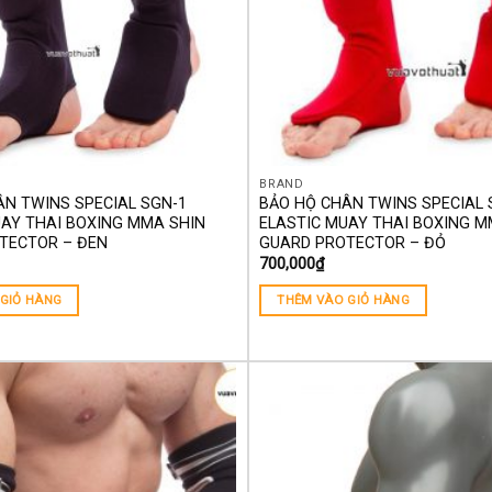
BRAND
ÂN TWINS SPECIAL SGN-1
BẢO HỘ CHÂN TWINS SPECIAL 
UAY THAI BOXING MMA SHIN
ELASTIC MUAY THAI BOXING M
TECTOR – ĐEN
GUARD PROTECTOR – ĐỎ
700,000
₫
GIỎ HÀNG
THÊM VÀO GIỎ HÀNG
Yêu
thích