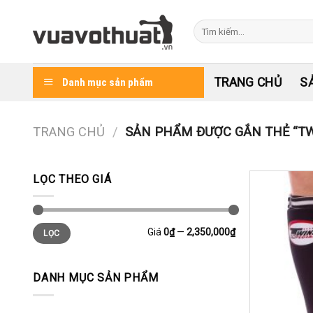
Skip
to
Tìm
kiếm:
content
TRANG CHỦ
S
Danh mục sản phẩm
TRANG CHỦ
/
SẢN PHẨM ĐƯỢC GẮN THẺ “TW
LỌC THEO GIÁ
Giá
Giá
Giá
0₫
—
2,350,000₫
LỌC
thấp
cao
nhất
nhất
DANH MỤC SẢN PHẨM