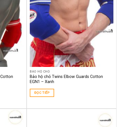
BẢO HỘ CHỎ
 Cotton
Bảo hộ chỏ Twins Elbow Guards Cotton
EGN1 – Xanh
ĐỌC TIẾP
Yêu
Yêu