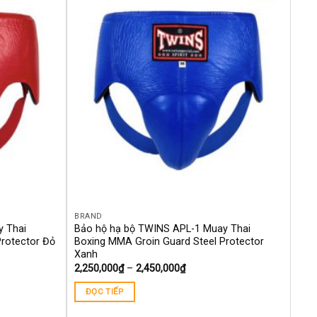
thích
thích
BRAND
y Thai
Bảo hộ hạ bộ TWINS APL-1 Muay Thai
Protector Đỏ
Boxing MMA Groin Guard Steel Protector
Xanh
2,250,000
₫
–
2,450,000
₫
ĐỌC TIẾP