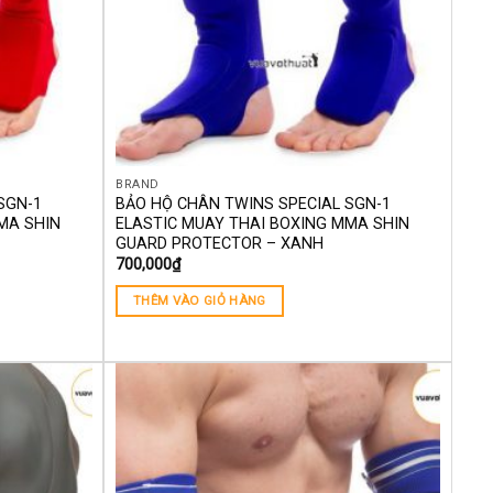
BRAND
SGN-1
BẢO HỘ CHÂN TWINS SPECIAL SGN-1
MA SHIN
ELASTIC MUAY THAI BOXING MMA SHIN
GUARD PROTECTOR – XANH
700,000
₫
THÊM VÀO GIỎ HÀNG
Yêu
Yêu
thích
thích