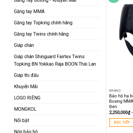
Găng Tay Boxing - Khuyến Mãi
Găng tay MMA
Găng tay Topking chính hãng
Găng tay Twins chính hãng
Giáp chân
Giáp chân Shinguard Fairtex Twins
Topking BN Yokkao Raja BOON Thái Lan
Giáp thi đấu
Khuyến Mãi
BRAND
Bảo hộ hạ 
LOGO RIÊNG
Boxing MMA 
Đen
MONGKOL
2,250,000
₫
Nổi bật
ĐỌC TIẾP
Nón bảo hộ