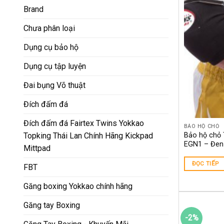
Brand
Chưa phân loại
Dụng cụ bảo hộ
Dụng cụ tập luyện
Đai bụng Võ thuật
Đích đấm đá
Đích đấm đá Fairtex Twins Yokkao
BẢO HỘ CHỎ
Bảo hộ chỏ 
Topking Thái Lan Chính Hãng Kickpad
EGN1 – Đen
Mittpad
ĐỌC TIẾP
FBT
Găng boxing Yokkao chính hãng
Găng tay Boxing
-2%