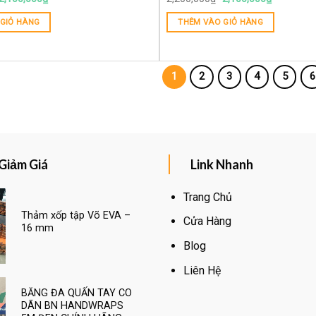
GIỎ HÀNG
THÊM VÀO GIỎ HÀNG
1
2
3
4
5
6
Giảm Giá
Link Nhanh
Trang Chủ
Thảm xốp tập Võ EVA –
Cửa Hàng
16 mm
Blog
Liên Hệ
BĂNG ĐA QUẤN TAY CO
DÃN BN HANDWRAPS