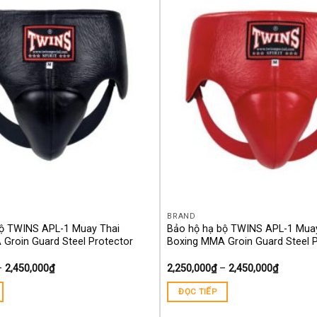
thích
BRAND
bộ TWINS APL-1 Muay Thai
Bảo hộ hạ bộ TWINS APL-1 Mua
Groin Guard Steel Protector
Boxing MMA Groin Guard Steel 
–
2,450,000
₫
2,250,000
₫
–
2,450,000
₫
ĐỌC TIẾP