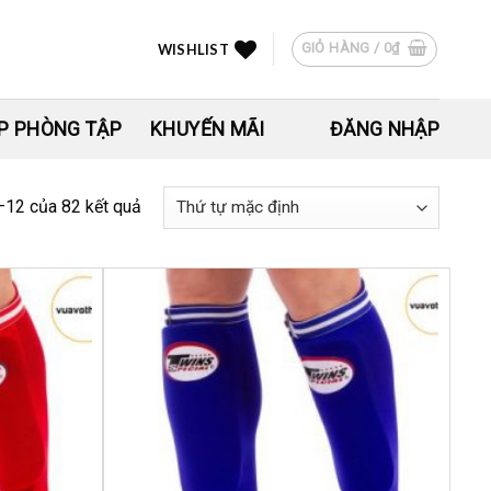
GIỎ HÀNG /
0
₫
WISHLIST
P PHÒNG TẬP
KHUYẾN MÃI
ĐĂNG NHẬP
1–12 của 82 kết quả
Yêu
Yêu
thích
thích