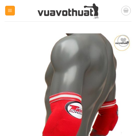
Skip
to
content
Yêu
thích