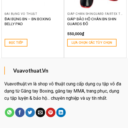
ĐAI BỤNG VÕ THUẬT
GIÁP CHÂN SHINGUARD FAIRTEX TWINS TOPKING BN YOKKAO RAJA BOON THÁI LAN
ĐAI BỤNG BN – BN BOXING
GIÁP BẢO HỘ CHÂN BN SHIN
BELLY PAD
GUARDS ĐỎ
550,000
₫
ĐỌC TIẾP
LỰA CHỌN CÁC TÙY CHỌN
Vuavothuat.Vn
Vuavothuật.vn là shop võ thuật cung cấp dụng cụ tập võ đa
dạng từ Găng tay Boxing, găng tay MMA, trang phục, dụng
cụ tập luyện & bảo hộ... chuyên nghiệp và uy tín nhất.