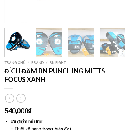
TRANG CHỦ
/
BRAND
/
BN FIGHT
ĐÍCH ĐẤM BN PUNCHING MITTS
FOCUS XANH
540,000
₫
Ưu điểm nổi trội:
– Thiết kế sang trọng, hiện đại