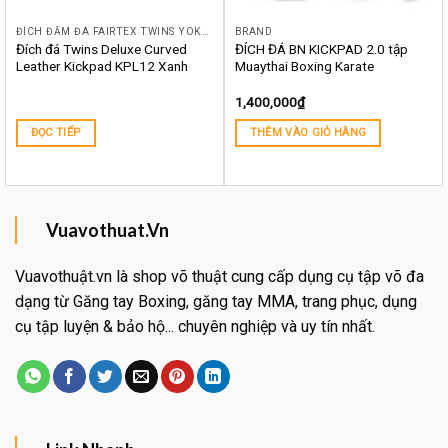
ĐÍCH ĐẤM ĐÁ FAIRTEX TWINS YOKKAO TOPKING THÁI LAN CHÍNH HÃNG KICKPAD MITTPAD
BRAND
Đích đá Twins Deluxe Curved
ĐÍCH ĐÁ BN KICKPAD 2.0 tập
Leather Kickpad KPL12 Xanh
Muaythai Boxing Karate
1,400,000
₫
ĐỌC TIẾP
THÊM VÀO GIỎ HÀNG
Vuavothuat.Vn
Vuavothuật.vn là shop võ thuật cung cấp dụng cụ tập võ đa
dạng từ Găng tay Boxing, găng tay MMA, trang phục, dụng
cụ tập luyện & bảo hộ... chuyên nghiệp và uy tín nhất.