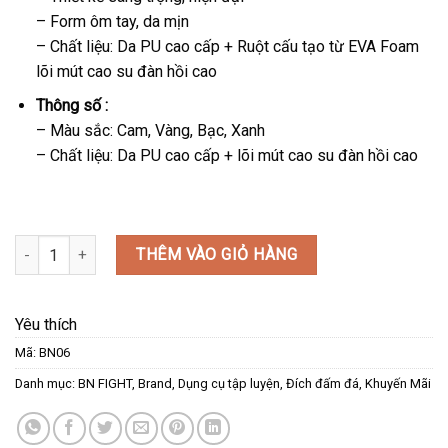
– Form ôm tay, da mịn
– Chất liệu: Da PU cao cấp + Ruột cấu tạo từ EVA Foam
lõi mút cao su đàn hồi cao
Thông số :
– Màu sắc: Cam, Vàng, Bạc, Xanh
– Chất liệu: Da PU cao cấp + lõi mút cao su đàn hồi cao
ĐÍCH ĐẤM BN PUNCHING MITTS FOCUS XANH số lượng
THÊM VÀO GIỎ HÀNG
Yêu thích
Mã:
BN06
Danh mục:
BN FIGHT
,
Brand
,
Dụng cụ tập luyện
,
Đích đấm đá
,
Khuyến Mãi