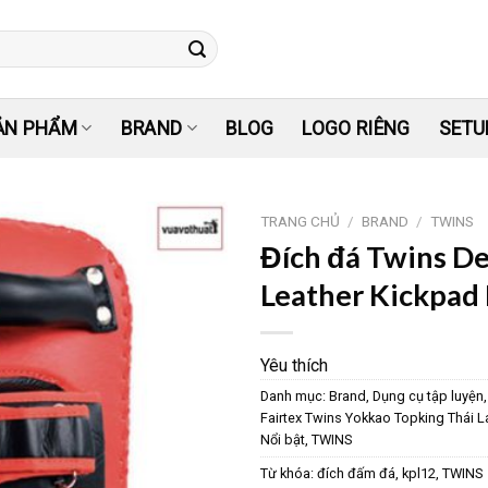
ẢN PHẨM
BRAND
BLOG
LOGO RIÊNG
SETU
TRANG CHỦ
/
BRAND
/
TWINS
Đích đá Twins D
Yêu
Leather Kickpad
thích
Yêu thích
Danh mục:
Brand
,
Dụng cụ tập luyện
Fairtex Twins Yokkao Topking Thái 
Nổi bật
,
TWINS
Từ khóa:
đích đấm đá
,
kpl12
,
TWINS