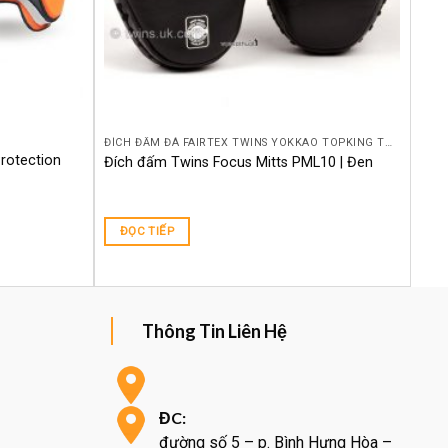
ĐÍCH ĐẤM ĐÁ FAIRTEX TWINS YOKKAO TOPKING THÁI LAN CHÍNH HÃNG KICKPAD MITTPAD
Protection
Đích đấm Twins Focus Mitts PML10 | Đen
ĐỌC TIẾP
Thông Tin Liên Hệ
ĐC:
đường số 5 – p. Bình Hưng Hòa –