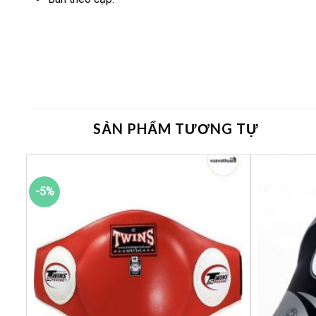
SẢN PHẨM TƯƠNG TỰ
-5%
êu
Yêu
ích
thích