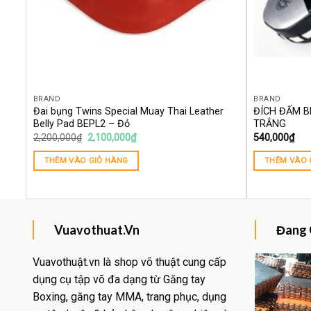
BRAND
BRAND
Đai bụng Twins Special Muay Thai Leather
ĐÍCH ĐẤM B
Belly Pad BEPL2 – Đỏ
TRẮNG
2,200,000
₫
2,100,000
₫
540,000
₫
THÊM VÀO GIỎ HÀNG
THÊM VÀO 
Vuavothuat.Vn
Đang 
Vuavothuật.vn là shop võ thuật cung cấp
dụng cụ tập võ đa dạng từ Găng tay
Boxing, găng tay MMA, trang phục, dụng
Yêu