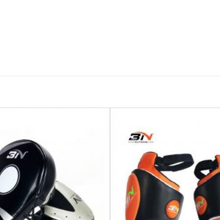
Yêu
thích