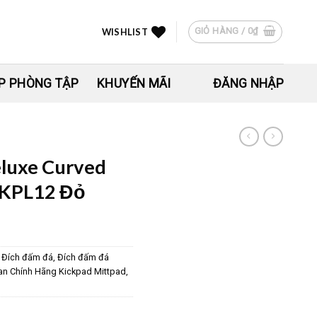
GIỎ HÀNG /
0
₫
WISHLIST
P PHÒNG TẬP
KHUYẾN MÃI
ĐĂNG NHẬP
eluxe Curved
 KPL12 Đỏ
,
Đích đấm đá
,
Đích đấm đá
Lan Chính Hãng Kickpad Mittpad
,