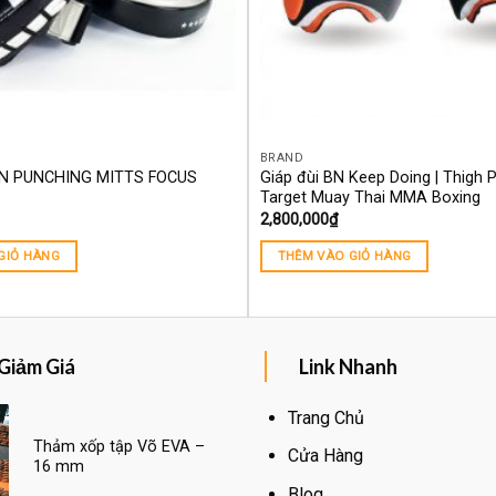
BRAND
N PUNCHING MITTS FOCUS
Giáp đùi BN Keep Doing | Thigh 
Target Muay Thai MMA Boxing
2,800,000
₫
GIỎ HÀNG
THÊM VÀO GIỎ HÀNG
Giảm Giá
Link Nhanh
Trang Chủ
Thảm xốp tập Võ EVA –
Cửa Hàng
16 mm
Blog