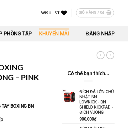
GIỎ HÀNG /
0
₫
WISHLIST
P PHÒNG TẬP
KHUYẾN MÃI
ĐĂNG NHẬP
T
BOXING
Có thể bạn thích…
NG – PINK
ĐÍCH ĐÁ LỚN CHỮ
NHẬT BN
LOWKICK - BN
 TAY BOXING BN
SHIELD KICKPAD -
ĐÍCH VUÔNG
ấp
900,000
₫