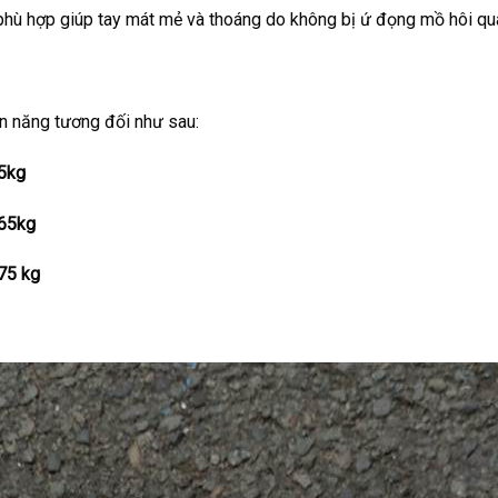
í phù hợp giúp tay mát mẻ và thoáng do không bị ứ đọng mồ hôi quá
ân năng tương đối như sau:
5kg
65kg
75 kg