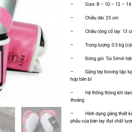
– Size: 8 – 10 – 12 – 14
– Chiều dài: 25 cm
– Chiều rộng cổ tay: 13 
– Trọng lượng: 0.5 kg (cặ
– Đóng gói: Túi Simili tiện
– Găng tay boxing tập luyệ
hợp bền bỉ
– Hệ thống thông khi dạng 
thoáng
– Hình dạng găng thiết kế ô
phẫu của bàn tay đạt chất lư