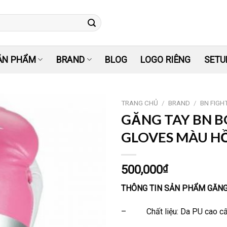
ẢN PHẨM
BRAND
BLOG
LOGO RIÊNG
SETU
TRANG CHỦ
/
BRAND
/
BN FIGH
GĂNG TAY BN 
Yêu
GLOVES MÀU HỒ
thích
500,000
₫
THÔNG TIN SẢN PHẨM GĂNG
– Chất liệu: Da PU cao c