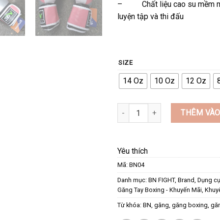
– Chất liệu cao su mềm mại
luyện tập và thi đấu
SIZE
14 Oz
10 Oz
12 Oz
GĂNG TAY BN BOXING GLOVES M
THÊM VÀO
Yêu thích
Mã:
BN04
Danh mục:
BN FIGHT
,
Brand
,
Dụng cụ
Găng Tay Boxing - Khuyến Mãi
,
Khuy
Từ khóa:
BN
,
găng
,
găng boxing
,
gă