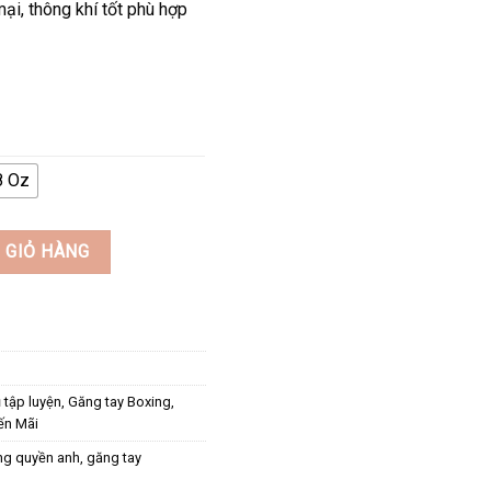
, thông khí tốt phù hợp
8 Oz
ÀU HỒNG - PINK số lượng
 GIỎ HÀNG
 tập luyện
,
Găng tay Boxing
,
ến Mãi
ng quyền anh
,
găng tay