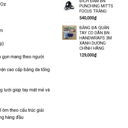
ĐÍCH ĐẤM BN
 Oz
PUNCHING MITTS
FOCUS TRẮNG
540,000
₫
BĂNG ĐA QUẤN
cm
TAY CO DÃN BN
HANDWRAPS 3M
XANH DƯƠNG
p)
CHÍNH HÃNG
129,000
₫
 gọn mang theo người
n cao cấp bằng da tổng
lưới giúp tay mát mẻ và
m theo cấu trúc giải
ợng hàng đầu