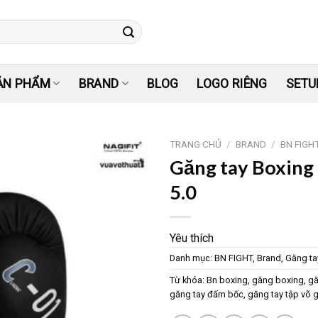
ẢN PHẨM
BRAND
BLOG
LOGO RIÊNG
SETU
TRANG CHỦ
/
BRAND
/
BN FIGH
Găng tay Boxing
Yêu
5.0
thích
Yêu thích
Danh mục:
BN FIGHT
,
Brand
,
Găng ta
Từ khóa:
Bn boxing
,
găng boxing
,
gă
găng tay đấm bốc
,
găng tay tập võ g