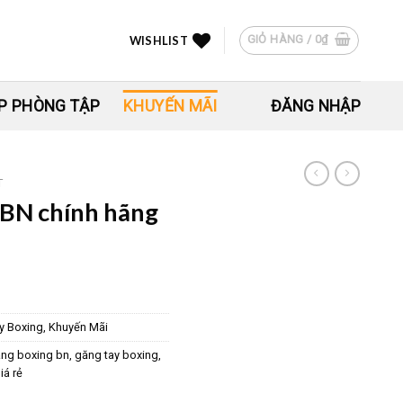
GIỎ HÀNG /
0
₫
WISHLIST
P PHÒNG TẬP
KHUYẾN MÃI
ĐĂNG NHẬP
T
 BN chính hãng
y Boxing
,
Khuyến Mãi
ng boxing bn
,
găng tay boxing
,
iá rẻ