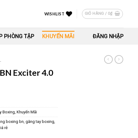
GIỎ HÀNG /
0
₫
WISHLIST
P PHÒNG TẬP
KHUYẾN MÃI
ĐĂNG NHẬP
T
BN Exciter 4.0
y Boxing
,
Khuyến Mãi
ng boxing bn
,
găng tay boxing
,
iá rẻ