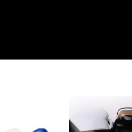
Yêu
thích