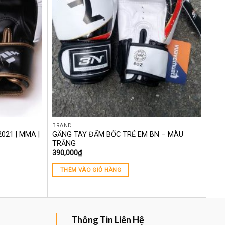
BRAND
2021 | MMA |
GĂNG TAY ĐẤM BỐC TRẺ EM BN – MÀU
TRẮNG
390,000
₫
THÊM VÀO GIỎ HÀNG
Thông Tin Liên Hệ