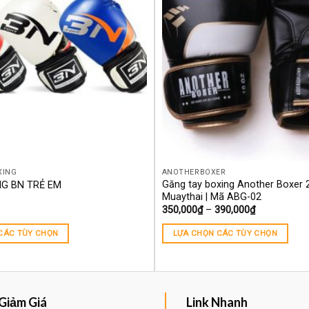
XING
ANOTHERBOXER
Găng tay boxing Another Boxer 
G BN TRẺ EM
Muaythai | Mã ABG-02
350,000
₫
–
390,000
₫
CÁC TÙY CHỌN
LỰA CHỌN CÁC TÙY CHỌN
Giảm Giá
Link Nhanh