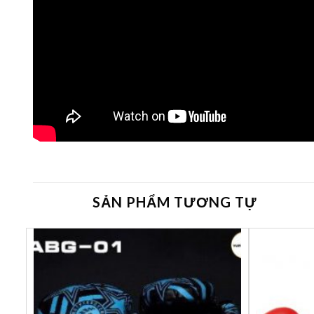
SẢN PHẨM TƯƠNG TỰ
êu
Yêu
ích
thích