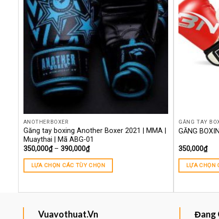
ANOTHERBOXER
GĂNG TAY BO
NH
Găng tay boxing Another Boxer 2021 | MMA |
GĂNG BOXIN
Muaythai | Mã ABG-01
350,000
₫
–
390,000
₫
350,000
₫
LỰA CHỌN CÁC TÙY CHỌN
LỰA CHỌN 
Vuavothuat.Vn
Đang 