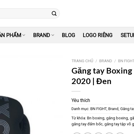
ẢN PHẨM
BRAND
BLOG
LOGO RIÊNG
SETU
TRANG CHỦ
/
BRAND
/
BN FIGH
Găng tay Boxing 
Yêu
2020 | Đen
thích
Yêu thích
Danh mục:
BN FIGHT
,
Brand
,
Găng ta
Từ khóa:
Bn boxing
,
găng boxing
,
gă
găng tay đấm bốc
,
găng tay tập võ g