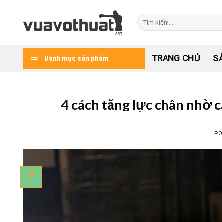
Skip
to
Tìm
kiếm:
content
TRANG CHỦ
S
Danh mục sản phẩm
4 cách tăng lực chân nhờ c
PO
04
Th1