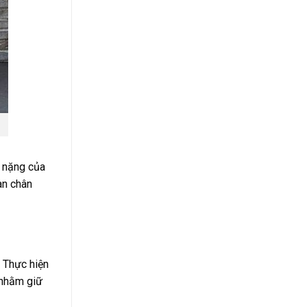
c nặng của
àn chân
. Thực hiện
 nhằm giữ