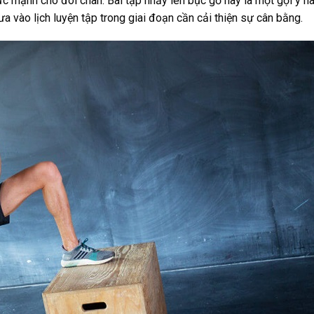
c mạnh cho đôi chân. Bài tập nhảy lên bục gỗ này là một gợi ý h
 vào lịch luyện tập trong giai đoạn cần cải thiện sự cân bằng.