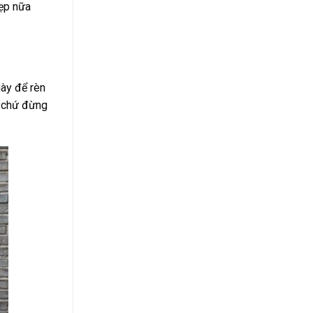
đẹp nữa
gày để rèn
n chứ đừng