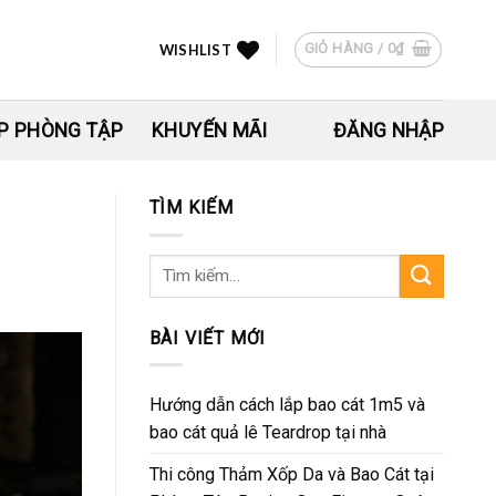
GIỎ HÀNG /
0
₫
WISHLIST
P PHÒNG TẬP
KHUYẾN MÃI
ĐĂNG NHẬP
TÌM KIẾM
Tìm
kiếm:
BÀI VIẾT MỚI
Hướng dẫn cách lắp bao cát 1m5 và
bao cát quả lê Teardrop tại nhà
Thi công Thảm Xốp Da và Bao Cát tại