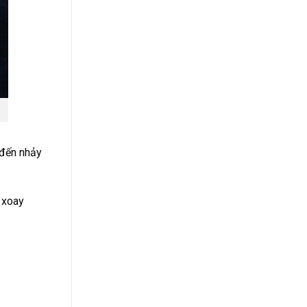
 đến nhảy
 xoay