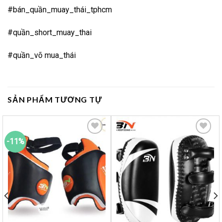
#bán_quần_muay_thái_tphcm
#quần_short_muay_thai
#quần_võ mua_thái
SẢN PHẨM TƯƠNG TỰ
-11%
Yêu
Yêu
thích
thích