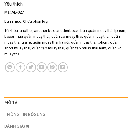
Yêu thích
Mã:
AB-027
Danh mục:
Chưa phân loại
Từ khóa:
another
,
another box
,
anotherboxer
,
bán quần muay thái tphcm
,
boxer
,
mua quần muay thái
,
quần áo muay thái
,
quần muay thái
,
quần
muay thái giá rẻ
,
quần muay thái hà nội
,
quần muay thái tphcm
,
quần
short muay thai
,
quần tập muay thái
,
quần tập muay thái nam
,
quần võ
muay thái
MÔ TẢ
THÔNG TIN BỔ SUNG
ĐÁNH GIÁ (0)