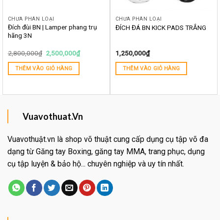
CHƯA PHÂN LOẠI
CHƯA PHÂN LOẠI
Đích đùi BN | Lamper phang trụ
ĐÍCH ĐÁ BN KICK PADS TRẮNG
hãng 3N
2,800,000
₫
2,500,000
₫
1,250,000
₫
THÊM VÀO GIỎ HÀNG
THÊM VÀO GIỎ HÀNG
Vuavothuat.Vn
Vuavothuật.vn là shop võ thuật cung cấp dụng cụ tập võ đa
dạng từ Găng tay Boxing, găng tay MMA, trang phục, dụng
cụ tập luyện & bảo hộ... chuyên nghiệp và uy tín nhất.