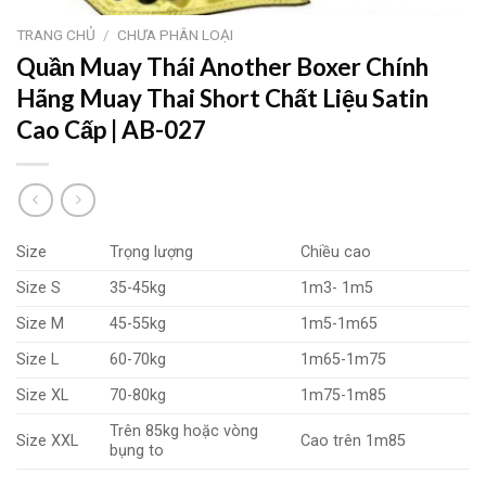
TRANG CHỦ
/
CHƯA PHÂN LOẠI
Quần Muay Thái Another Boxer Chính
Hãng Muay Thai Short Chất Liệu Satin
Cao Cấp | AB-027
Size
Trọng lượng
Chiều cao
Size S
35-45kg
1m3- 1m5
Size M
45-55kg
1m5-1m65
Size L
60-70kg
1m65-1m75
Size XL
70-80kg
1m75-1m85
Trên 85kg hoặc vòng
Size XXL
Cao trên 1m85
bụng to