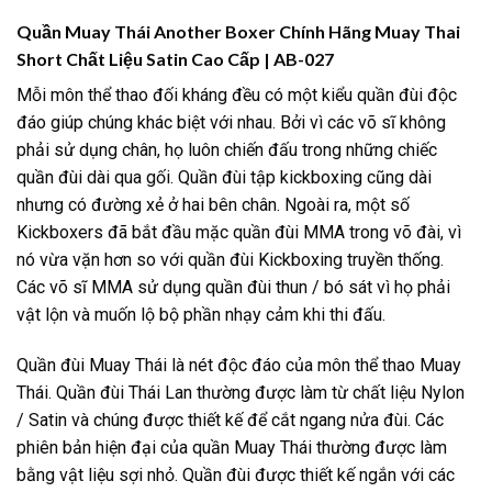
Quần Muay Thái Another Boxer Chính Hãng Muay Thai
Short Chất Liệu Satin Cao Cấp | AB-027
Mỗi môn thể thao đối kháng đều có một kiểu quần đùi độc
đáo giúp chúng khác biệt với nhau. Bởi vì các võ sĩ không
phải sử dụng chân, họ luôn chiến đấu trong những chiếc
quần đùi dài qua gối. Quần đùi tập kickboxing cũng dài
nhưng có đường xẻ ở hai bên chân. Ngoài ra, một số
Kickboxers đã bắt đầu mặc quần đùi MMA trong võ đài, vì
nó vừa vặn hơn so với quần đùi Kickboxing truyền thống.
Các võ sĩ MMA sử dụng quần đùi thun / bó sát vì họ phải
vật lộn và muốn lộ bộ phần nhạy cảm khi thi đấu.
Quần đùi Muay Thái là nét độc đáo của môn thể thao Muay
Thái. Quần đùi Thái Lan thường được làm từ chất liệu Nylon
/ Satin và chúng được thiết kế để cắt ngang nửa đùi. Các
phiên bản hiện đại của quần Muay Thái thường được làm
bằng vật liệu sợi nhỏ. Quần đùi được thiết kế ngắn với các