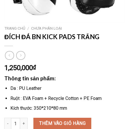
TRANG CHỦ
/
CHƯA PHÂN LOẠI
ĐÍCH ĐÁ BN KICK PADS TRẮNG
1,250,000
₫
Thông tin sản phẩm:
Da : PU Leather
Ruột : EVA Foam + Recycle Cotton + PE Foam
Kích thước: 350*210*80 mm
ĐÍCH ĐÁ BN KICK PADS TRẮNG số lượng
THÊM VÀO GIỎ HÀNG