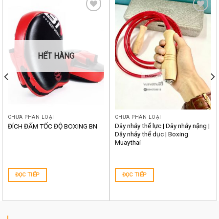
Yêu
Yêu
thích
thích
HẾT HÀNG
CHƯA PHÂN LOẠI
CHƯA PHÂN LOẠI
Dây nhảy thể lực | Dây nhảy nặng |
ĐÍCH ĐẤM TỐC ĐỘ BOXING BN
Dây nhảy thể dục | Boxing
Muaythai
ĐỌC TIẾP
ĐỌC TIẾP