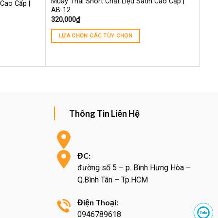
Muay Thai Short Chất Liệu Satin Cao Cấp |
 Cao Cấp |
AB-12
320,000
₫
LỰA CHỌN CÁC TÙY CHỌN
Thông Tin Liên Hệ
ĐC:
đường số 5 – p. Bình Hưng Hòa –
Q.Bình Tân – Tp.HCM
Điện Thoại:
0946789618