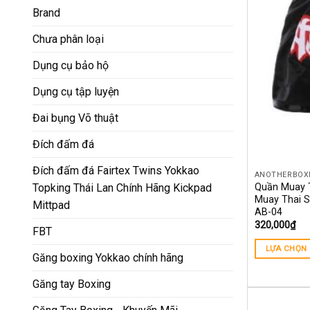
Brand
Chưa phân loại
Dụng cụ bảo hộ
Dụng cụ tập luyện
Đai bụng Võ thuật
Đích đấm đá
Đích đấm đá Fairtex Twins Yokkao
ANOTHERBOX
Quần Muay T
Topking Thái Lan Chính Hãng Kickpad
Muay Thai Sh
Mittpad
AB-04
320,000
₫
FBT
LỰA CHỌN
Găng boxing Yokkao chính hãng
Găng tay Boxing