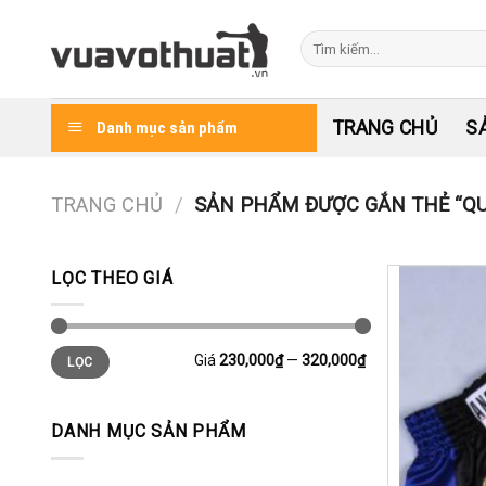
Skip
to
Tìm
kiếm:
content
TRANG CHỦ
S
Danh mục sản phẩm
TRANG CHỦ
/
SẢN PHẨM ĐƯỢC GẮN THẺ “QU
LỌC THEO GIÁ
Giá
Giá
Giá
230,000₫
—
320,000₫
LỌC
thấp
cao
nhất
nhất
DANH MỤC SẢN PHẨM