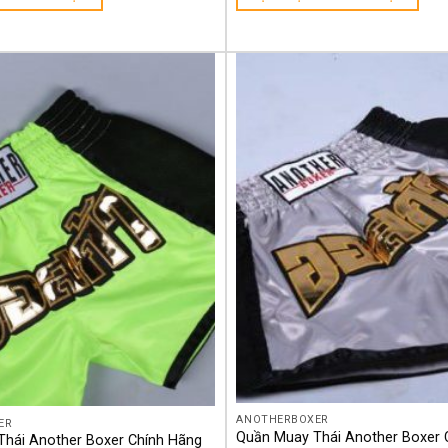
Yêu
thích
ANOTHERBOXER
ER
Quần Muay Thái Another Boxer 
hái Another Boxer Chính Hãng