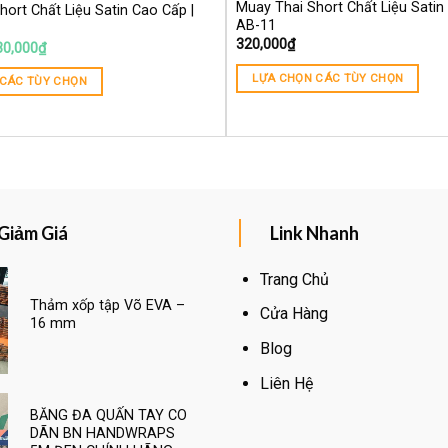
Muay Thai Short Chất Liệu Satin
ort Chất Liệu Satin Cao Cấp |
AB-11
320,000
₫
30,000
₫
LỰA CHỌN CÁC TÙY CHỌN
 CÁC TÙY CHỌN
Giảm Giá
Link Nhanh
Trang Chủ
Thảm xốp tập Võ EVA –
Cửa Hàng
16 mm
Blog
Liên Hệ
BĂNG ĐA QUẤN TAY CO
DÃN BN HANDWRAPS