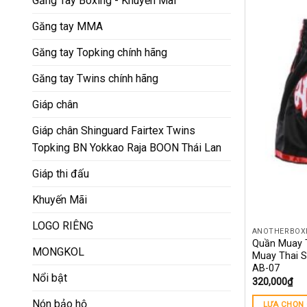
Găng Tay Boxing - Khuyến Mãi
Găng tay MMA
Găng tay Topking chính hãng
Găng tay Twins chính hãng
Giáp chân
Giáp chân Shinguard Fairtex Twins
Topking BN Yokkao Raja BOON Thái Lan
Giáp thi đấu
Khuyến Mãi
LOGO RIÊNG
ANOTHERBOX
Quần Muay T
MONGKOL
Muay Thai Sh
AB-07
Nổi bật
320,000
₫
Nón bảo hộ
LỰA CHỌN