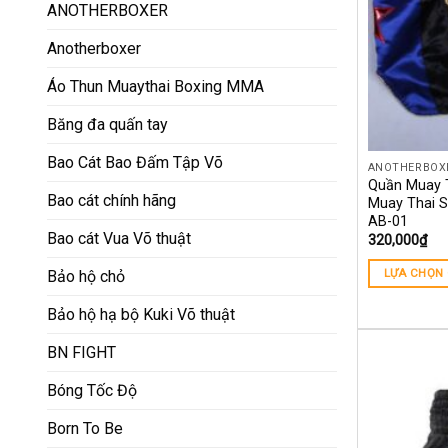
ANOTHERBOXER
Anotherboxer
Áo Thun Muaythai Boxing MMA
Băng đa quấn tay
Bao Cát Bao Đấm Tập Võ
ANOTHERBOX
Quần Muay T
Bao cát chính hãng
Muay Thai Sh
AB-01
Bao cát Vua Võ thuật
320,000
₫
LỰA CHỌN
Bảo hộ chỏ
Bảo hộ hạ bộ Kuki Võ thuật
BN FIGHT
Bóng Tốc Độ
Born To Be