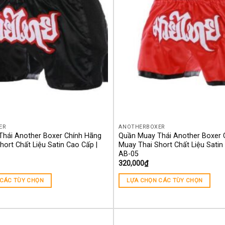
ER
ANOTHERBOXER
hái Another Boxer Chính Hãng
Quần Muay Thái Another Boxer 
ort Chất Liệu Satin Cao Cấp |
Muay Thai Short Chất Liệu Satin
AB-05
320,000
₫
 CÁC TÙY CHỌN
LỰA CHỌN CÁC TÙY CHỌN