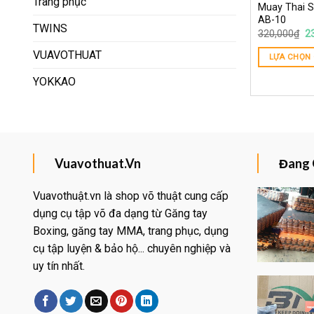
Trang phục
Muay Thai Sh
AB-10
TWINS
320,000
₫
2
VUAVOTHUAT
LỰA CHỌN
YOKKAO
Vuavothuat.Vn
Đang 
Vuavothuật.vn là shop võ thuật cung cấp
dụng cụ tập võ đa dạng từ Găng tay
Boxing, găng tay MMA, trang phục, dụng
Yêu
thích
cụ tập luyện & bảo hộ... chuyên nghiệp và
uy tín nhất.