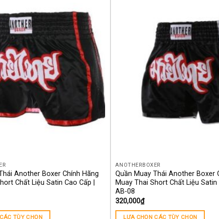
Yêu
thích
ER
ANOTHERBOXER
hái Another Boxer Chính Hãng
Quần Muay Thái Another Boxer 
ort Chất Liệu Satin Cao Cấp |
Muay Thai Short Chất Liệu Satin
AB-08
320,000
₫
 CÁC TÙY CHỌN
LỰA CHỌN CÁC TÙY CHỌN