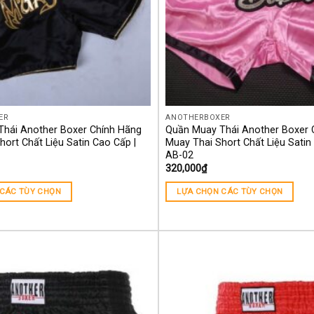
ER
ANOTHERBOXER
hái Another Boxer Chính Hãng
Quần Muay Thái Another Boxer 
ort Chất Liệu Satin Cao Cấp |
Muay Thai Short Chất Liệu Satin
AB-02
320,000
₫
 CÁC TÙY CHỌN
LỰA CHỌN CÁC TÙY CHỌN
Yêu
thích