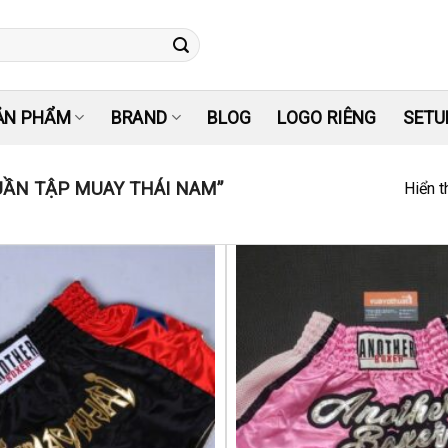
ẢN PHẨM
BRAND
BLOG
LOGO RIÊNG
SETU
ẦN TẬP MUAY THÁI NAM”
Hiển t
Yêu
thích