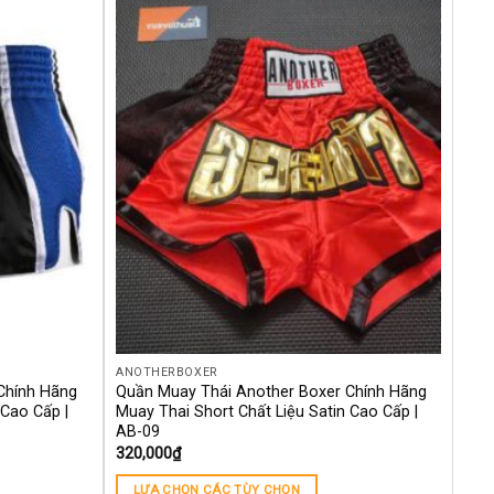
Yêu
Yêu
thích
thích
ANOTHERBOXER
Chính Hãng
Quần Muay Thái Another Boxer Chính Hãng
 Cao Cấp |
Muay Thai Short Chất Liệu Satin Cao Cấp |
AB-09
320,000
₫
LỰA CHỌN CÁC TÙY CHỌN