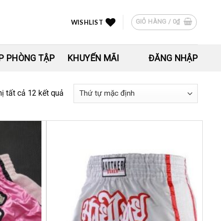
GIỎ HÀNG /
0
₫
WISHLIST
P PHÒNG TẬP
KHUYẾN MÃI
ĐĂNG NHẬP
hị tất cả 12 kết quả
Yêu
Yêu
thích
thích