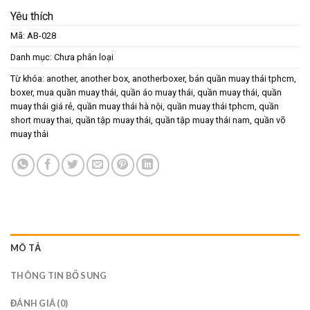
Yêu thích
Mã:
AB-028
Danh mục:
Chưa phân loại
Từ khóa:
another
,
another box
,
anotherboxer
,
bán quần muay thái tphcm
,
boxer
,
mua quần muay thái
,
quần áo muay thái
,
quần muay thái
,
quần
muay thái giá rẻ
,
quần muay thái hà nội
,
quần muay thái tphcm
,
quần
short muay thai
,
quần tập muay thái
,
quần tập muay thái nam
,
quần võ
muay thái
MÔ TẢ
THÔNG TIN BỔ SUNG
ĐÁNH GIÁ (0)