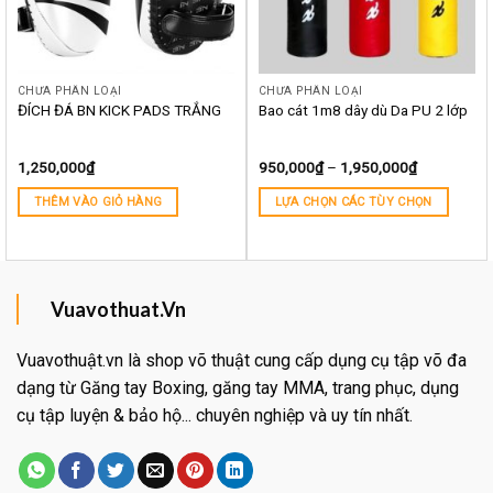
CHƯA PHÂN LOẠI
CHƯA PHÂN LOẠI
ĐÍCH ĐÁ BN KICK PADS TRẮNG
Bao cát 1m8 dây dù Da PU 2 lớp
1,250,000
₫
950,000
₫
–
1,950,000
₫
THÊM VÀO GIỎ HÀNG
LỰA CHỌN CÁC TÙY CHỌN
Vuavothuat.Vn
Vuavothuật.vn là shop võ thuật cung cấp dụng cụ tập võ đa
dạng từ Găng tay Boxing, găng tay MMA, trang phục, dụng
cụ tập luyện & bảo hộ... chuyên nghiệp và uy tín nhất.