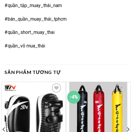
#quần_tập_muay_thái_nam
#bán_quần_muay_thái_tphcm
#quần_short_muay_thai
#quần_võ mua_thái
SẢN PHẨM TƯƠNG TỰ
-4%
Yêu
Yêu
thích
thích