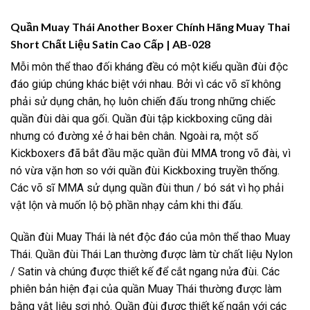
Quần Muay Thái Another Boxer Chính Hãng Muay Thai
Short Chất Liệu Satin Cao Cấp | AB-028
Mỗi môn thể thao đối kháng đều có một kiểu quần đùi độc
đáo giúp chúng khác biệt với nhau. Bởi vì các võ sĩ không
phải sử dụng chân, họ luôn chiến đấu trong những chiếc
quần đùi dài qua gối. Quần đùi tập kickboxing cũng dài
nhưng có đường xẻ ở hai bên chân. Ngoài ra, một số
Kickboxers đã bắt đầu mặc quần đùi MMA trong võ đài, vì
nó vừa vặn hơn so với quần đùi Kickboxing truyền thống.
Các võ sĩ MMA sử dụng quần đùi thun / bó sát vì họ phải
vật lộn và muốn lộ bộ phần nhạy cảm khi thi đấu.
Quần đùi Muay Thái là nét độc đáo của môn thể thao Muay
Thái. Quần đùi Thái Lan thường được làm từ chất liệu Nylon
/ Satin và chúng được thiết kế để cắt ngang nửa đùi. Các
phiên bản hiện đại của quần Muay Thái thường được làm
bằng vật liệu sợi nhỏ. Quần đùi được thiết kế ngắn với các