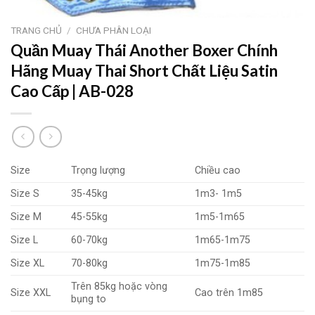
TRANG CHỦ
/
CHƯA PHÂN LOẠI
Quần Muay Thái Another Boxer Chính
Hãng Muay Thai Short Chất Liệu Satin
Cao Cấp | AB-028
Size
Trọng lượng
Chiều cao
Size S
35-45kg
1m3- 1m5
Size M
45-55kg
1m5-1m65
Size L
60-70kg
1m65-1m75
Size XL
70-80kg
1m75-1m85
Trên 85kg hoặc vòng
Size XXL
Cao trên 1m85
bụng to