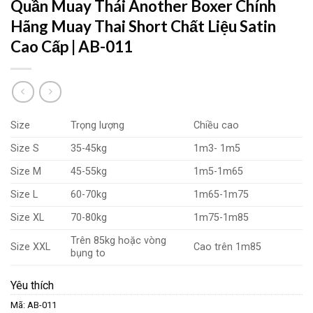
Quần Muay Thái Another Boxer Chính
Hãng Muay Thai Short Chất Liệu Satin
Cao Cấp | AB-011
Size
Trọng lượng
Chiều cao
Size S
35-45kg
1m3- 1m5
Size M
45-55kg
1m5-1m65
Size L
60-70kg
1m65-1m75
Size XL
70-80kg
1m75-1m85
Trên 85kg hoặc vòng
Size XXL
Cao trên 1m85
bụng to
Yêu thích
Mã:
AB-011