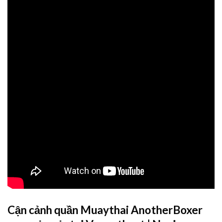
Cận cảnh quần Muaythai AnotherBoxer