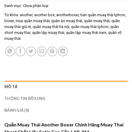
Danh mục:
Chưa phân loại
Từ khóa:
another
,
another box
,
anotherboxer
,
bán quần muay thái tphcm
,
boxer
,
mua quần muay thái
,
quần áo muay thái
,
quần muay thái
,
quần
muay thái giá rẻ
,
quần muay thái hà nội
,
quần muay thái tphcm
,
quần
short muay thai
,
quần tập muay thái
,
quần tập muay thái nam
,
quần võ
muay thái
MÔ TẢ
THÔNG TIN BỔ SUNG
ĐÁNH GIÁ (0)
Quần Muay Thái Another Boxer Chính Hãng Muay Thai
Short Chất Liệu Satin Cao Cấp | AB-011