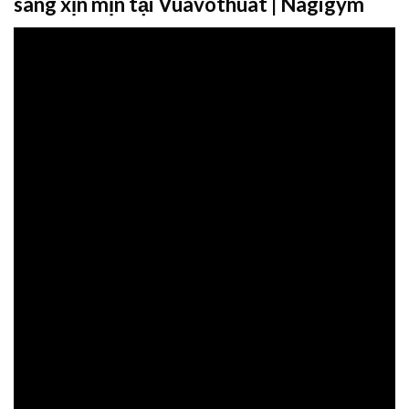
sang xịn mịn tại Vuavothuat | Nagigym