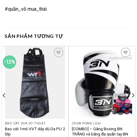
#quần_võ mua_thái
SẢN PHẨM TƯƠNG TỰ
-12%
Yêu
Yêu
thích
thích
BAO CÁT VUA VÕ THUẬT
CHƯA PHÂN LOẠI
Bao cát 1m6 VVT dây dù Da PU 2
[COMBO] – Găng Boxing BN
lớp
TRẮNG và băng đa quấn tay BN