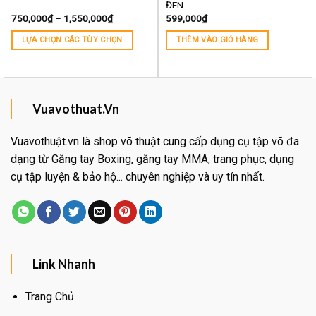
ĐEN
750,000
₫
–
1,550,000
₫
599,000
₫
LỰA CHỌN CÁC TÙY CHỌN
THÊM VÀO GIỎ HÀNG
Vuavothuat.Vn
Vuavothuật.vn là shop võ thuật cung cấp dụng cụ tập võ đa
dạng từ Găng tay Boxing, găng tay MMA, trang phục, dụng
cụ tập luyện & bảo hộ... chuyên nghiệp và uy tín nhất.
Link Nhanh
Trang Chủ