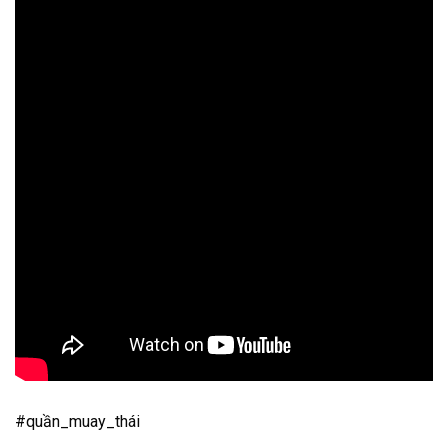
#quần_muay_thái