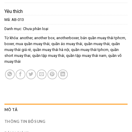
Yêu thích
Mã:
AB-013
Danh mục:
Chưa phân loại
Từ khóa:
another
,
another box
,
anotherboxer
,
bán quần muay thái tphcm
,
boxer
,
mua quần muay thái
,
quần áo muay thái
,
quần muay thái
,
quần
muay thái giá rẻ
,
quần muay thái hà nội
,
quần muay thái tphcm
,
quần
short muay thai
,
quần tập muay thái
,
quần tập muay thái nam
,
quần võ
muay thái
MÔ TẢ
THÔNG TIN BỔ SUNG