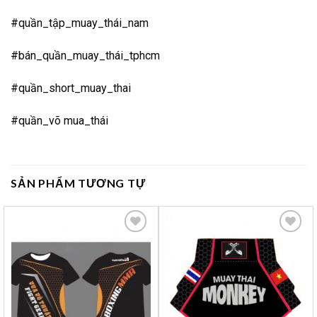
#quần_tập_muay_thái_nam
#bán_quần_muay_thái_tphcm
#quần_short_muay_thai
#quần_võ mua_thái
SẢN PHẨM TƯƠNG TỰ
Yêu
Yêu
thích
thích