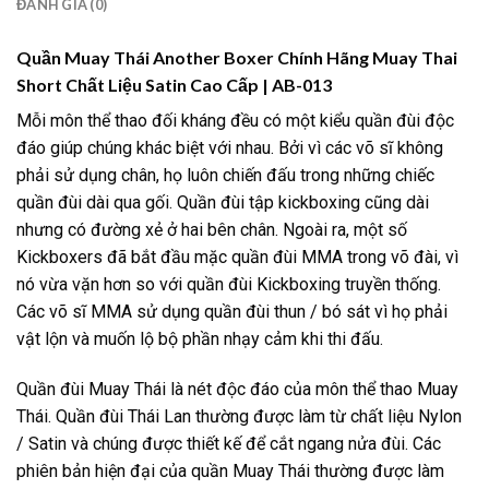
ĐÁNH GIÁ (0)
Quần Muay Thái Another Boxer Chính Hãng Muay Thai
Short Chất Liệu Satin Cao Cấp | AB-013
Mỗi môn thể thao đối kháng đều có một kiểu quần đùi độc
đáo giúp chúng khác biệt với nhau. Bởi vì các võ sĩ không
phải sử dụng chân, họ luôn chiến đấu trong những chiếc
quần đùi dài qua gối. Quần đùi tập kickboxing cũng dài
nhưng có đường xẻ ở hai bên chân. Ngoài ra, một số
Kickboxers đã bắt đầu mặc quần đùi MMA trong võ đài, vì
nó vừa vặn hơn so với quần đùi Kickboxing truyền thống.
Các võ sĩ MMA sử dụng quần đùi thun / bó sát vì họ phải
vật lộn và muốn lộ bộ phần nhạy cảm khi thi đấu.
Quần đùi Muay Thái là nét độc đáo của môn thể thao Muay
Thái. Quần đùi Thái Lan thường được làm từ chất liệu Nylon
/ Satin và chúng được thiết kế để cắt ngang nửa đùi. Các
phiên bản hiện đại của quần Muay Thái thường được làm