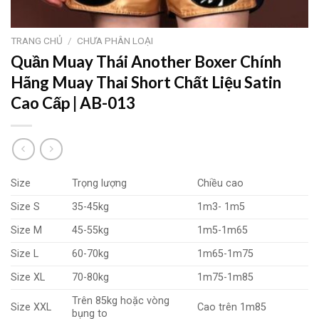
TRANG CHỦ
/
CHƯA PHÂN LOẠI
Quần Muay Thái Another Boxer Chính
Hãng Muay Thai Short Chất Liệu Satin
Cao Cấp | AB-013
Size
Trọng lượng
Chiều cao
Size S
35-45kg
1m3- 1m5
Size M
45-55kg
1m5-1m65
Size L
60-70kg
1m65-1m75
Size XL
70-80kg
1m75-1m85
Trên 85kg hoặc vòng
Size XXL
Cao trên 1m85
bụng to