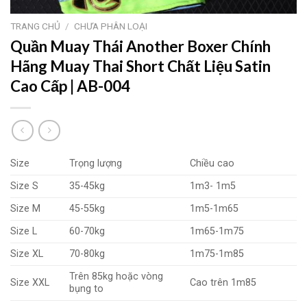
TRANG CHỦ
/
CHƯA PHÂN LOẠI
Quần Muay Thái Another Boxer Chính
Hãng Muay Thai Short Chất Liệu Satin
Cao Cấp | AB-004
Size
Trọng lượng
Chiều cao
Size S
35-45kg
1m3- 1m5
Size M
45-55kg
1m5-1m65
Size L
60-70kg
1m65-1m75
Size XL
70-80kg
1m75-1m85
Trên 85kg hoặc vòng
Size XXL
Cao trên 1m85
bụng to