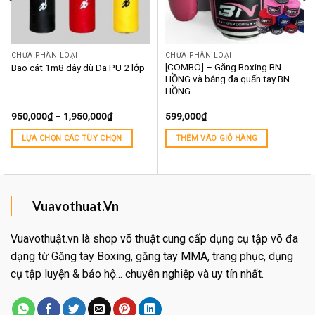
CHƯA PHÂN LOẠI
CHƯA PHÂN LOẠI
[COMBO] – Găng Boxing BN
Bao cát 1m8 dây dù Da PU 2 lớp
HỒNG và băng đa quấn tay BN
HỒNG
950,000
₫
–
1,950,000
₫
599,000
₫
LỰA CHỌN CÁC TÙY CHỌN
THÊM VÀO GIỎ HÀNG
Vuavothuat.Vn
Vuavothuật.vn là shop võ thuật cung cấp dụng cụ tập võ đa
dạng từ Găng tay Boxing, găng tay MMA, trang phục, dụng
cụ tập luyện & bảo hộ... chuyên nghiệp và uy tín nhất.