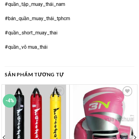
#quần_tập_muay_thái_nam
#bán_quần_muay_thái_tphcm
#quần_short_muay_thai
#quần_võ mua_thái
SẢN PHẨM TƯƠNG TỰ
-4%
Yêu
Yêu
thích
thích