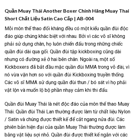
Quần Muay Thái Another Boxer Chính Hãng Muay Thai
Short Chất Liệu Satin Cao Cấp | AB-004
Mỗi môn thể thao đối kháng đều có một kiểu quần đùi độc
đáo giúp chúng khác biệt với nhau. Bởi vì các võ sĩ không
phải sử dụng chân, họ luôn chiến đấu trong những chiếc
quần đùi dài qua gối. Quần đùi tập kickboxing cũng dài
nhưng có đường xẻ ở hai bên chân. Ngoài ra, một số
Kickboxers đã bắt đầu mặc quần đùi MMA trong võ đài, vì
nó vừa vặn hơn so với quần đùi Kickboxing truyền thống.
Các võ sĩ MMA sử dụng quần đùi thun / bó sát vì họ phải
vật lộn và muốn lộ bộ phần nhạy cảm khi thi đấu.
Quần đùi Muay Thái là nét độc đáo của môn thể thao Muay
Thái. Quần đùi Thái Lan thường được làm từ chất liệu Nylon
/ Satin và chúng được thiết kế để cắt ngang nửa đùi. Các
phiên bản hiện đại của quần Muay Thái thường được làm
bằng vật liệu sợi nhỏ. Quần đùi được thiết kế ngắn với các