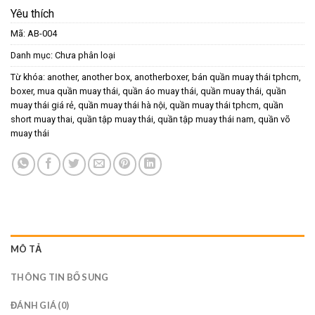
Yêu thích
Mã:
AB-004
Danh mục:
Chưa phân loại
Từ khóa:
another
,
another box
,
anotherboxer
,
bán quần muay thái tphcm
,
boxer
,
mua quần muay thái
,
quần áo muay thái
,
quần muay thái
,
quần
muay thái giá rẻ
,
quần muay thái hà nội
,
quần muay thái tphcm
,
quần
short muay thai
,
quần tập muay thái
,
quần tập muay thái nam
,
quần võ
muay thái
MÔ TẢ
THÔNG TIN BỔ SUNG
ĐÁNH GIÁ (0)