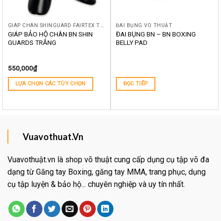
GIÁP CHÂN SHINGUARD FAIRTEX TWINS TOPKING BN YOKKAO RAJA BOON THÁI LAN
ĐAI BỤNG VÕ THUẬT
GIÁP BẢO HỘ CHÂN BN SHIN
ĐAI BỤNG BN – BN BOXING
GUARDS TRẮNG
BELLY PAD
550,000
₫
LỰA CHỌN CÁC TÙY CHỌN
ĐỌC TIẾP
Vuavothuat.Vn
Vuavothuật.vn là shop võ thuật cung cấp dụng cụ tập võ đa
dạng từ Găng tay Boxing, găng tay MMA, trang phục, dụng
cụ tập luyện & bảo hộ... chuyên nghiệp và uy tín nhất.