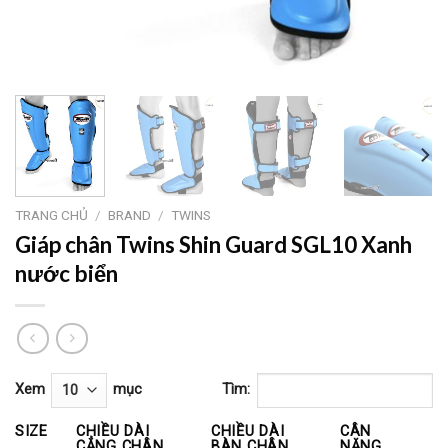
TRANG CHỦ
/
BRAND
/
TWINS
Giáp chân Twins Shin Guard SGL10 Xanh
nước biển
Xem
mục
Tìm:
SIZE
CHIỀU DÀI
CHIỀU DÀI
CÂN
CẲNG CHÂN
BÀN CHÂN
NẶNG