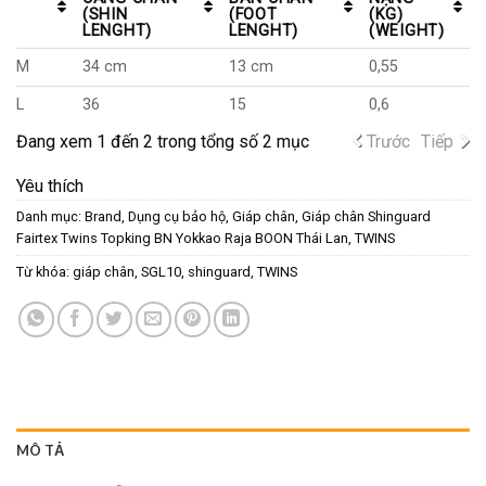
(SHIN
(FOOT
(KG)
LENGHT)
LENGHT)
(WEIGHT)
M
34 cm
13 cm
0,55
L
36
15
0,6
Đang xem 1 đến 2 trong tổng số 2 mục
Trước
Tiếp
Yêu thích
Danh mục:
Brand
,
Dụng cụ bảo hộ
,
Giáp chân
,
Giáp chân Shinguard
Fairtex Twins Topking BN Yokkao Raja BOON Thái Lan
,
TWINS
Từ khóa:
giáp chân
,
SGL10
,
shinguard
,
TWINS
MÔ TẢ