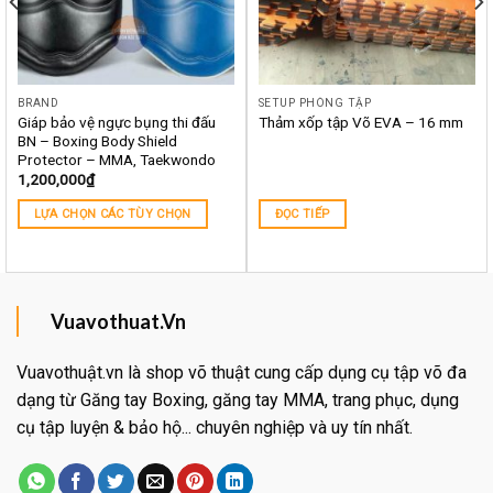
BRAND
SETUP PHÒNG TẬP
Giáp bảo vệ ngực bụng thi đấu
Thảm xốp tập Võ EVA – 16 mm
BN – Boxing Body Shield
Protector – MMA, Taekwondo
1,200,000
₫
LỰA CHỌN CÁC TÙY CHỌN
ĐỌC TIẾP
Vuavothuat.Vn
Vuavothuật.vn là shop võ thuật cung cấp dụng cụ tập võ đa
dạng từ Găng tay Boxing, găng tay MMA, trang phục, dụng
cụ tập luyện & bảo hộ... chuyên nghiệp và uy tín nhất.