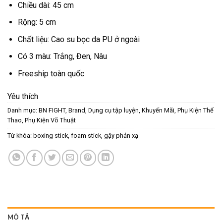
Chiều dài: 45 cm
Rộng: 5 cm
Chất liệu: Cao su bọc da PU ở ngoài
Có 3 màu: Trắng, Đen, Nâu
Freeship toàn quốc
Yêu thích
Danh mục:
BN FIGHT
,
Brand
,
Dụng cụ tập luyện
,
Khuyến Mãi
,
Phụ Kiện Thể
Thao
,
Phụ Kiện Võ Thuật
Từ khóa:
boxing stick
,
foam stick
,
gậy phản xạ
MÔ TẢ