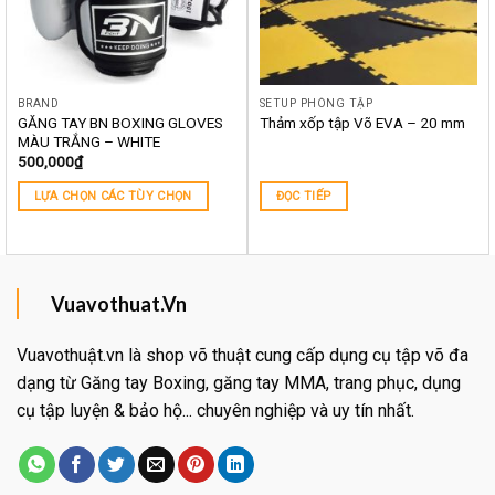
BRAND
SETUP PHÒNG TẬP
GĂNG TAY BN BOXING GLOVES
Thảm xốp tập Võ EVA – 20 mm
MÀU TRẮNG – WHITE
500,000
₫
LỰA CHỌN CÁC TÙY CHỌN
ĐỌC TIẾP
Vuavothuat.Vn
Vuavothuật.vn là shop võ thuật cung cấp dụng cụ tập võ đa
dạng từ Găng tay Boxing, găng tay MMA, trang phục, dụng
cụ tập luyện & bảo hộ... chuyên nghiệp và uy tín nhất.