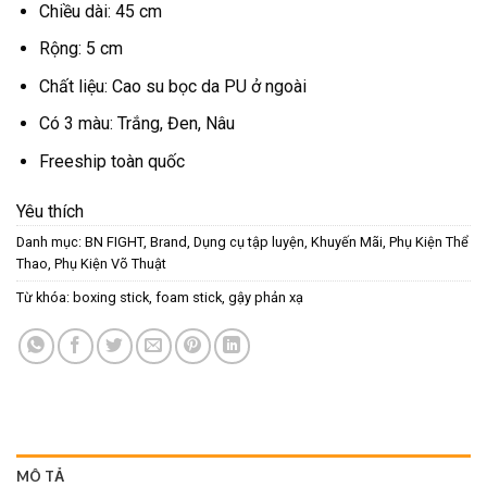
Chiều dài: 45 cm
Rộng: 5 cm
Chất liệu: Cao su bọc da PU ở ngoài
Có 3 màu: Trắng, Đen, Nâu
Freeship toàn quốc
Yêu thích
Danh mục:
BN FIGHT
,
Brand
,
Dụng cụ tập luyện
,
Khuyến Mãi
,
Phụ Kiện Thể
Thao
,
Phụ Kiện Võ Thuật
Từ khóa:
boxing stick
,
foam stick
,
gậy phản xạ
MÔ TẢ