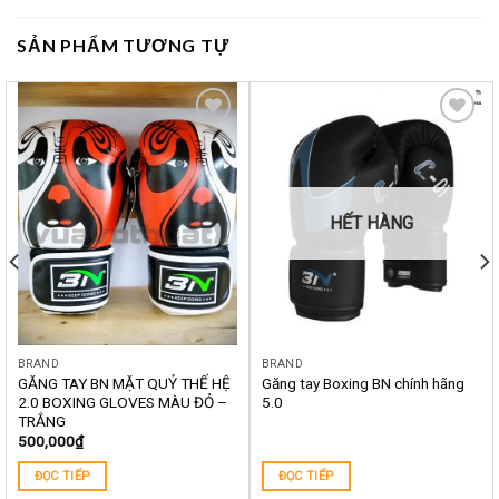
SẢN PHẨM TƯƠNG TỰ
Yêu
Yêu
thích
thích
HẾT HÀNG
BRAND
BRAND
GĂNG TAY BN MẶT QUỶ THẾ HỆ
Găng tay Boxing BN chính hãng
2.0 BOXING GLOVES MÀU ĐỎ –
5.0
TRẮNG
500,000
₫
ĐỌC TIẾP
ĐỌC TIẾP