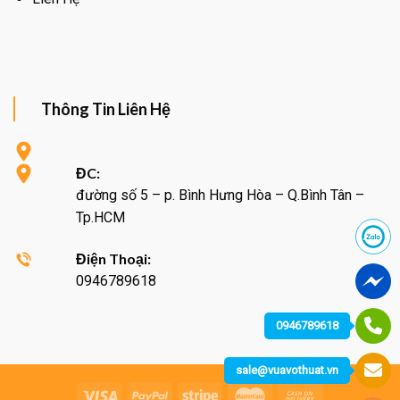
Thông Tin Liên Hệ
ĐC:
đường số 5 – p. Bình Hưng Hòa – Q.Bình Tân –
Tp.HCM
Điện Thoại:
0946789618
0946789618
sale@vuavothuat.vn