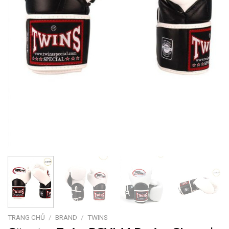
TRANG CHỦ
/
BRAND
/
TWINS