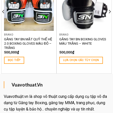
BRAND
BRAND
GĂNG TAY BN MẶT QUỶ THẾ HỆ
GĂNG TAY BN BOXING GLOVES
2.0 BOXING GLOVES MÀU ĐỎ –
MÀU TRẮNG – WHITE
TRẮNG
500,000
₫
500,000
₫
ĐỌC TIẾP
LỰA CHỌN CÁC TÙY CHỌN
Vuavothuat.Vn
Vuavothuật.vn là shop võ thuật cung cấp dụng cụ tập võ đa
dạng từ Găng tay Boxing, găng tay MMA, trang phục, dụng
cụ tập luyện & bảo hộ... chuyên nghiệp và uy tín nhất.