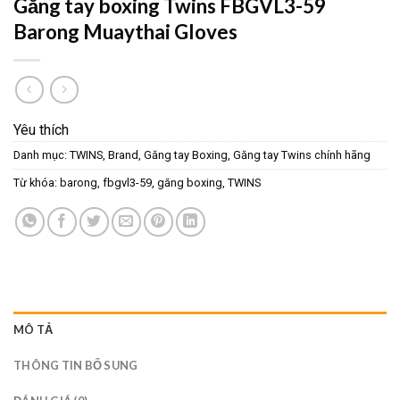
Găng tay boxing Twins FBGVL3-59
Barong Muaythai Gloves
Yêu thích
Danh mục:
TWINS
,
Brand
,
Găng tay Boxing
,
Găng tay Twins chính hãng
Từ khóa:
barong
,
fbgvl3-59
,
găng boxing
,
TWINS
MÔ TẢ
THÔNG TIN BỔ SUNG