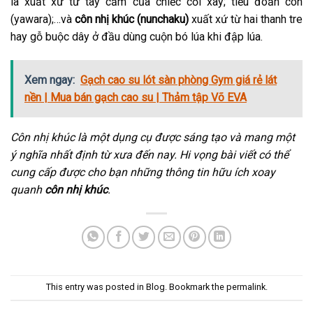
là xuất xừ từ tay cầm của chiếc cối xay; tiểu đoản côn
(yawara);…và
côn nhị khúc (nunchaku)
xuất xứ từ hai thanh tre
hay gỗ buộc dây ở đầu dùng cuộn bó lúa khi đập lúa.
Xem ngay:
Gạch cao su lót sàn phòng Gym giá rẻ lát
nền | Mua bán gạch cao su | Thảm tập Võ EVA
Côn nhị khúc là một dụng cụ được sáng tạo và mang một
ý nghĩa nhất định từ xưa đến nay. Hi vọng bài viết có thể
cung cấp được cho bạn những thông tin hữu ích xoay
quanh
côn nhị khúc
.
This entry was posted in
Blog
. Bookmark the
permalink
.