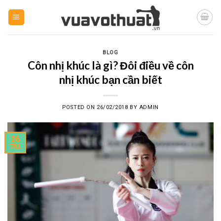
Skip
to
content
BLOG
Côn nhị khúc là gì? Đôi điều về côn
nhị khúc bạn cần biết
POSTED ON
26/02/2018
BY
ADMIN
26
Th2