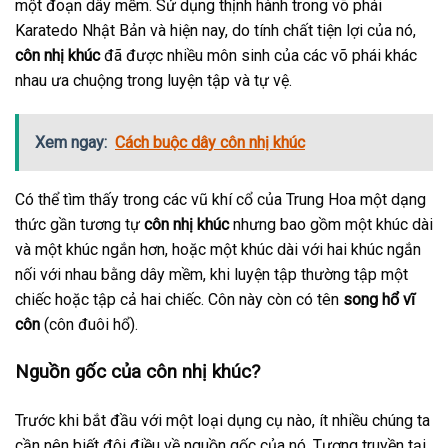
một đoạn dây mềm. Sử dụng thịnh hành trong võ phái
Karatedo Nhật Bản và hiện nay, do tính chất tiện lợi của nó,
côn nhị khúc
đã được nhiều môn sinh của các võ phái khác
nhau ưa chuộng trong luyện tập và tự vệ.
Xem ngay:
Cách buộc dây côn nhị khúc
Có thể tìm thấy trong các vũ khí cổ của Trung Hoa một dạng
thức gần tương tự
côn nhị khúc
nhưng bao gồm một khúc dài
và một khúc ngắn hơn, hoặc một khúc dài với hai khúc ngắn
nối với nhau bằng dây mềm, khi luyện tập thường tập một
chiếc hoặc tập cả hai chiếc. Côn này còn có tên
song hổ vĩ
côn
(côn đuôi hổ).
Nguồn gốc của côn nhị khúc?
Trước khi bắt đầu với một loại dụng cụ nào, ít nhiều chúng ta
cần nên biết đôi điều về nguồn gốc của nó. Tương truyền tại