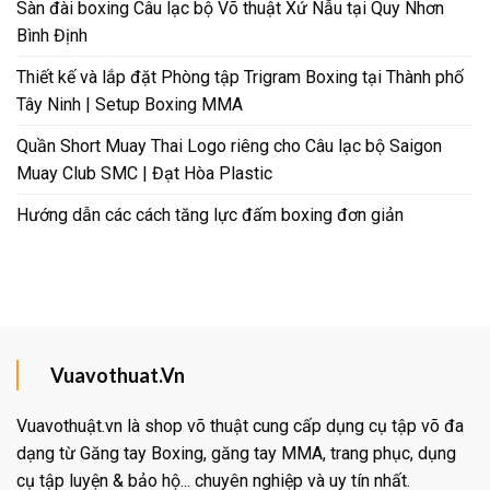
Sàn đài boxing Câu lạc bộ Võ thuật Xứ Nẫu tại Quy Nhơn
Bình Định
Thiết kế và lắp đặt Phòng tập Trigram Boxing tại Thành phố
Tây Ninh | Setup Boxing MMA
Quần Short Muay Thai Logo riêng cho Câu lạc bộ Saigon
Muay Club SMC | Đạt Hòa Plastic
Hướng dẫn các cách tăng lực đấm boxing đơn giản
Vuavothuat.Vn
Vuavothuật.vn là shop võ thuật cung cấp dụng cụ tập võ đa
dạng từ Găng tay Boxing, găng tay MMA, trang phục, dụng
cụ tập luyện & bảo hộ... chuyên nghiệp và uy tín nhất.