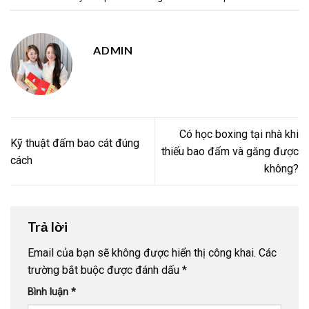
ADMIN
Có học boxing tại nhà khi
Kỹ thuật đấm bao cát đúng
thiếu bao đấm và găng được
cách
không?
Trả lời
Email của bạn sẽ không được hiển thị công khai.
Các
trường bắt buộc được đánh dấu
*
Bình luận
*