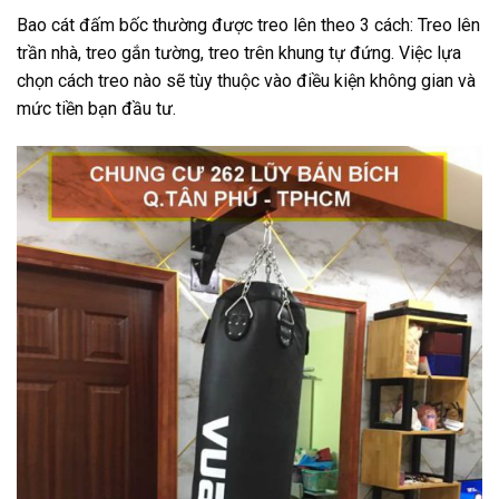
Bao cát đấm bốc thường được treo lên theo 3 cách: Treo lên
trần nhà, treo gắn tường, treo trên khung tự đứng. Việc lựa
chọn cách treo nào sẽ tùy thuộc vào điều kiện không gian và
mức tiền bạn đầu tư.