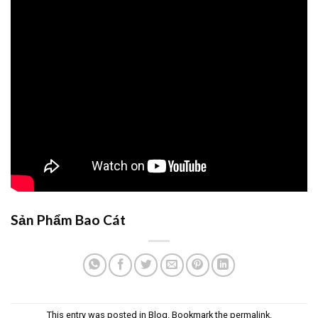
Sản Phẩm Bao Cát
This entry was posted in
Blog
. Bookmark the
permalink
.