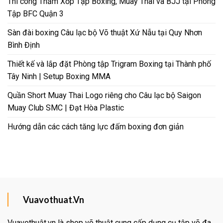
Thi công Thảm Xốp Tập Boxing, Muay Thai và BJJ tại Phòng
Tập BFC Quận 3
Sàn đài boxing Câu lạc bộ Võ thuật Xứ Nẫu tại Quy Nhơn
Bình Định
Thiết kế và lắp đặt Phòng tập Trigram Boxing tại Thành phố
Tây Ninh | Setup Boxing MMA
Quần Short Muay Thai Logo riêng cho Câu lạc bộ Saigon
Muay Club SMC | Đạt Hòa Plastic
Hướng dẫn các cách tăng lực đấm boxing đơn giản
Vuavothuat.Vn
Vuavothuật.vn là shop võ thuật cung cấp dụng cụ tập võ đa