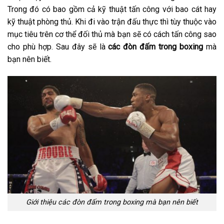
Trong đó có bao gồm cả kỹ thuật tấn công với
bao cát
hay
kỹ thuật phòng thủ. Khi đi vào trận đấu thực thì tùy thuộc vào
mục tiêu trên cơ thể đối thủ mà bạn sẽ có cách tấn công sao
cho phù hợp. Sau đây sẽ là
các đòn đấm trong boxing
mà
bạn nên biết.
Giới thiệu các đòn đấm trong boxing mà bạn nên biết