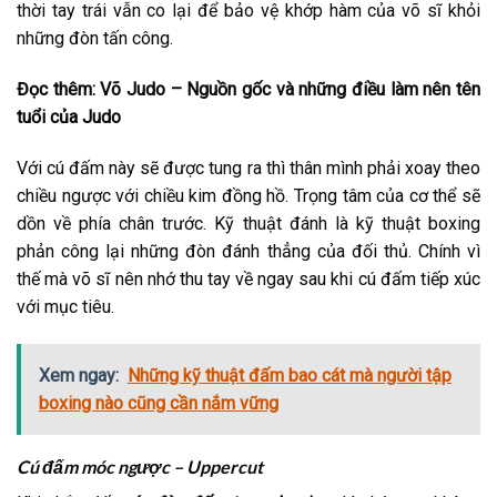
thời tay trái vẫn co lại để bảo vệ khớp hàm của võ sĩ khỏi
những đòn tấn công.
Đọc thêm:
Võ Judo
– Nguồn gốc và những điều làm nên tên
tuổi của Judo
Với cú đấm này sẽ được tung ra thì thân mình phải xoay theo
chiều ngược với chiều kim đồng hồ. Trọng tâm của cơ thể sẽ
dồn về phía chân trước. Kỹ thuật đánh là kỹ thuật boxing
phản công lại những đòn đánh thẳng của đối thủ. Chính vì
thế mà võ sĩ nên nhớ thu tay về ngay sau khi cú đấm tiếp xúc
với mục tiêu.
Xem ngay:
Những kỹ thuật đấm bao cát mà người tập
boxing nào cũng cần nắm vững
Cú đấm móc ngược – Uppercut