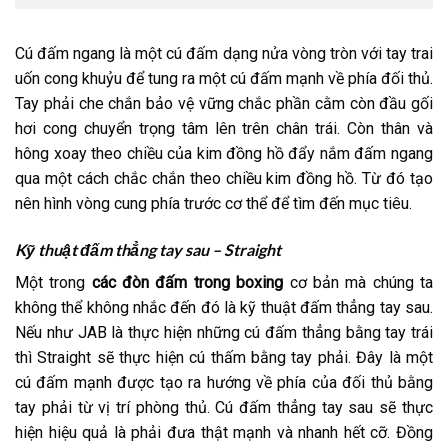
Cú đấm ngang là một cú đấm dạng nửa vòng tròn với tay trai
uốn cong khuỷu để tung ra một cú đấm mạnh về phía đối thủ.
Tay phải che chắn bảo vệ vững chắc phần cằm còn đầu gối
hơi cong chuyển trọng tâm lên trên chân trái. Còn thân và
hông xoay theo chiều của kim đồng hồ đẩy nắm đấm ngang
qua một cách chắc chắn theo chiều kim đồng hồ. Từ đó tạo
nên hình vòng cung phía trước cơ thể để tìm đến mục tiêu.
Kỹ thuật đấm thẳng tay sau – Straight
Một trong
các đòn đấm trong boxing
cơ bản mà chúng ta
không thể không nhắc đến đó là kỹ thuật đấm thẳng tay sau.
Nếu như JAB là thực hiện những cú đấm thẳng bằng tay trái
thì Straight sẽ thực hiện cú thấm bằng tay phải. Đây là một
cú đấm mạnh được tạo ra hướng về phía của đối thủ bằng
tay phải từ vị trí phòng thủ. Cú đấm thẳng tay sau sẽ thực
hiện hiệu quả là phải đưa thật mạnh và nhanh hết cỡ. Đồng