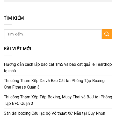
TÌM KIẾM
Tìm
kiếm:
BÀI VIẾT MỚI
Hướng dẫn cách lắp bao cát 1m5 và bao cát quả lê Teardrop
tại nhà
Thi công Thảm Xốp Da và Bao Cát tại Phòng Tập Boxing
One Fitness Quận 3
Thi công Thảm Xốp Tập Boxing, Muay Thai và BJJ tại Phòng
Tập BFC Quận 3
Sàn đài boxing Câu lạc bộ Võ thuật Xứ Nẫu tại Quy Nhơn