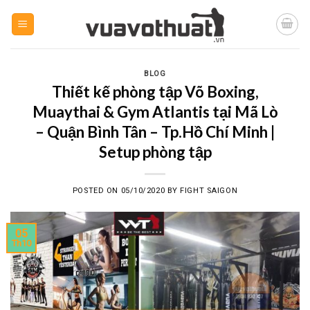
Skip
to
content
BLOG
Thiết kế phòng tập Võ Boxing,
Muaythai & Gym Atlantis tại Mã Lò
– Quận Bình Tân – Tp.Hồ Chí Minh |
Setup phòng tập
POSTED ON
05/10/2020
BY
FIGHT SAIGON
05
Th10