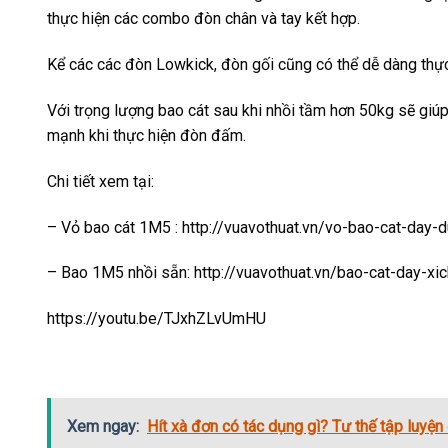
thực hiện các combo đòn chân và tay kết hợp.
Kể các các đòn Lowkick, đòn gối cũng có thể dễ dàng thự
Với trọng lượng bao cát sau khi nhồi tầm hơn 50kg sẽ gi
mạnh khi thực hiện đòn đấm.
Chi tiết xem tại:
– Vỏ bao cát 1M5 : http://vuavothuat.vn/vo-bao-cat-day-
– Bao 1M5 nhồi sẵn: http://vuavothuat.vn/bao-cat-day-x
https://youtu.be/TJxhZLvUmHU
Xem ngay:
Hít xà đơn có tác dụng gì? Tư thế tập luyện