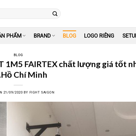
ẢN PHẨM
BRAND
BLOG
LOGO RIÊNG
SETU
BLOG
 1M5 FAIRTEX chất lượng giá tốt n
.Hồ Chí Minh
ON
21/09/2020
BY
FIGHT SAIGON