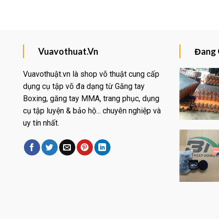
Vuavothuat.Vn
Đang 
Vuavothuật.vn là shop võ thuật cung cấp
dụng cụ tập võ đa dạng từ Găng tay
Boxing, găng tay MMA, trang phục, dụng
Yêu
thích
cụ tập luyện & bảo hộ... chuyên nghiệp và
uy tín nhất.
Yêu
thích