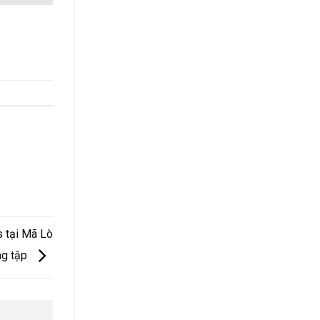
s tại Mã Lò
ng tập