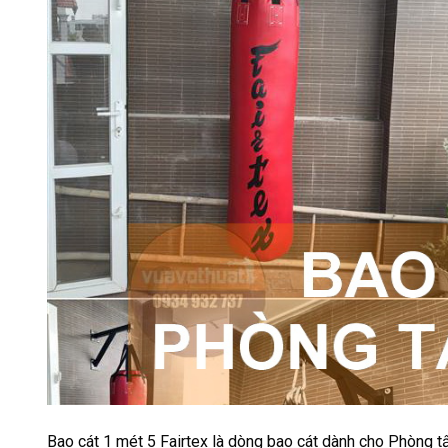
Bao cát 1 mét 5 Fairtex là dòng bao cát dành cho Phòng tậ