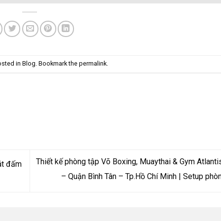
osted in
Blog
. Bookmark the
permalink
.
Thiết kế phòng tập Võ Boxing, Muaythai & Gym Atlanti
cát đấm
– Quận Bình Tân – Tp.Hồ Chí Minh | Setup phò