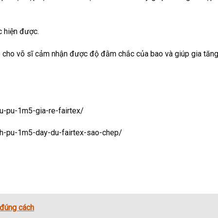
c hiện được.
úp cho võ sĩ cảm nhận được độ đằm chắc của bao và giúp gia tăn
du-pu-1m5-gia-re-fairtex/
ich-pu-1m5-day-du-fairtex-sao-chep/
 đúng cách