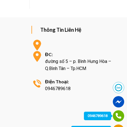
Thông Tin Liên Hệ
ĐC:
đường số 5 – p. Bình Hưng Hòa –
Q.Bình Tân – Tp.HCM
Điện Thoại:
0946789618
0946789618