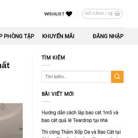
GIỎ HÀNG /
0
₫
WISHLIST
P PHÒNG TẬP
KHUYẾN MÃI
ĐĂNG NHẬP
TÌM KIẾM
hất
Tìm
kiếm:
BÀI VIẾT MỚI
Hướng dẫn cách lắp bao cát 1m5 và
bao cát quả lê Teardrop tại nhà
Thi công Thảm Xốp Da và Bao Cát tại