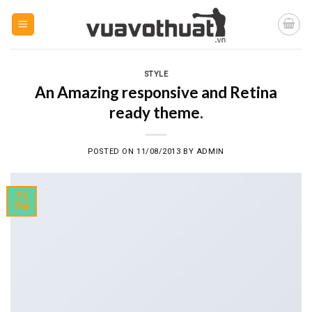
Skip
to
content
STYLE
An Amazing responsive and Retina
ready theme.
POSTED ON
11/08/2013
BY
ADMIN
11
Th8