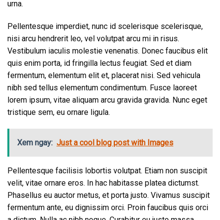
urna.
Pellentesque imperdiet, nunc id scelerisque scelerisque,
nisi arcu hendrerit leo, vel volutpat arcu mi in risus.
Vestibulum iaculis molestie venenatis. Donec faucibus elit
quis enim porta, id fringilla lectus feugiat. Sed et diam
fermentum, elementum elit et, placerat nisi. Sed vehicula
nibh sed tellus elementum condimentum. Fusce laoreet
lorem ipsum, vitae aliquam arcu gravida gravida. Nunc eget
tristique sem, eu ornare ligula.
Xem ngay:
Just a cool blog post with Images
Pellentesque facilisis lobortis volutpat. Etiam non suscipit
velit, vitae ornare eros. In hac habitasse platea dictumst.
Phasellus eu auctor metus, et porta justo. Vivamus suscipit
fermentum ante, eu dignissim orci. Proin faucibus quis orci
a dictum. Nulla ac nibh neque. Curabitur eu justo massa.