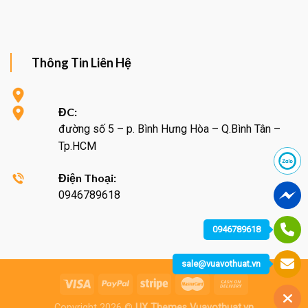
Thông Tin Liên Hệ
ĐC:
đường số 5 – p. Bình Hưng Hòa – Q.Bình Tân –
Tp.HCM
Điện Thoại:
0946789618
0946789618
sale@vuavothuat.vn
Copyright 2026 ©
UX Themes Vuavothuat.vn