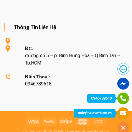
Thông Tin Liên Hệ
ĐC:
đường số 5 – p. Bình Hưng Hòa – Q.Bình Tân –
Tp.HCM
Điện Thoại:
0946789618
0946789618
sale@vuavothuat.vn
Copyright 2026 ©
UX Themes Vuavothuat.vn