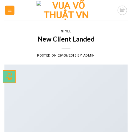
Skip
to
content
STYLE
New Client Landed
POSTED ON
29/08/2013
BY
ADMIN
29
Th8