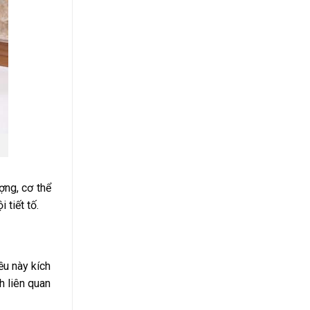
ợng, cơ thể
 tiết tố.
ều này kích
h liên quan