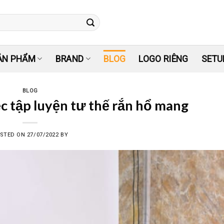
ẢN PHẨM
BRAND
BLOG
LOGO RIÊNG
SETU
BLOG
ệc tập luyện tư thế rắn hổ mang
STED ON
27/07/2022
BY