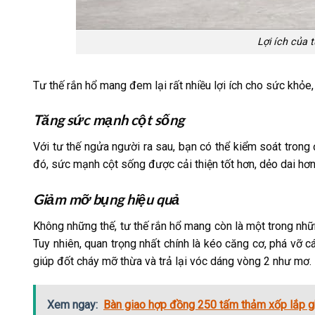
Lợi ích của 
Tư thế rắn hổ mang đem lại rất nhiều lợi ích cho sức khỏe, 
Tăng sức mạnh cột sống
Với tư thế ngửa người ra sau, bạn có thể kiểm soát trong
đó, sức mạnh cột sống được cải thiện tốt hơn, dẻo dai hơ
Giảm mỡ bụng hiệu quả
Không những thế, tư thế rắn hổ mang còn là một trong n
Tuy nhiên, quan trọng nhất chính là kéo căng cơ, phá vỡ 
giúp đốt cháy mỡ thừa và trả lại vóc dáng vòng 2 như mơ.
Xem ngay:
Bàn giao hợp đồng 250 tấm thảm xốp lắp g