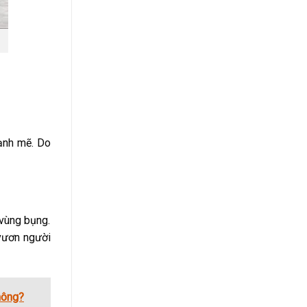
mạnh mẽ. Do
 vùng bụng.
 vươn người
hông?