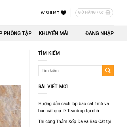
GIỎ HÀNG /
0
₫
WISHLIST
P PHÒNG TẬP
KHUYẾN MÃI
ĐĂNG NHẬP
TÌM KIẾM
Tìm
kiếm:
BÀI VIẾT MỚI
Hướng dẫn cách lắp bao cát 1m5 và
bao cát quả lê Teardrop tại nhà
Thi công Thảm Xốp Da và Bao Cát tại