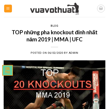
Skip
to
content
BLOG
TOP những pha knockout đỉnh nhất
năm 2019 | MMA | UFC
POSTED ON
06/02/2020
BY
ADMIN
06
Th2