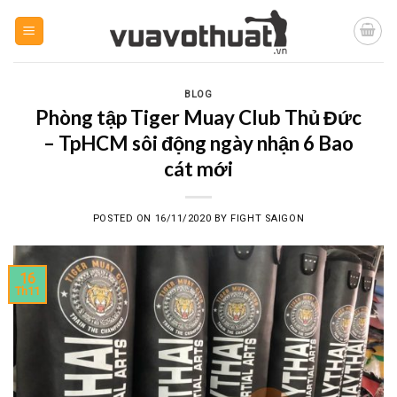
Skip
to
content
BLOG
Phòng tập Tiger Muay Club Thủ Đức
– TpHCM sôi động ngày nhận 6 Bao
cát mới
POSTED ON
16/11/2020
BY
FIGHT SAIGON
16
Th11