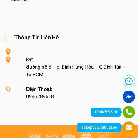
Thông Tin Liên Hệ
ĐC:
đường số 5 – p. Bình Hưng Hòa – Q.Bình Tân –
Tp.HCM
Điện Thoại:
0946789618
0946789618
sale@vuavothuat.vn