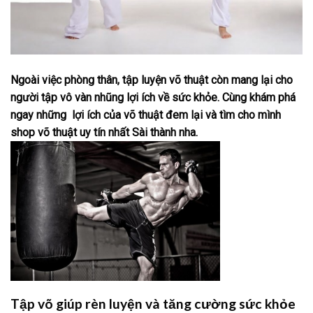
Ngoài việc phòng thân, tập luyện võ thuật còn mang lại cho
người tập vô vàn nhũng lợi ích về sức khỏe. Cùng khám phá
ngay những lợi ích của võ thuật đem lại và tìm cho mình
shop võ thuật uy tín nhất Sài thành nha.
Tập võ giúp rèn luyện và tăng cường sức khỏe