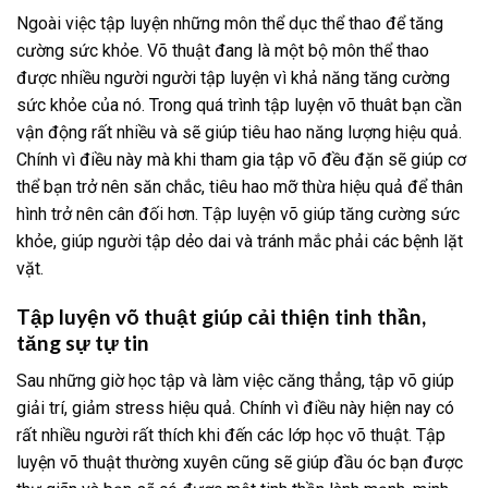
Ngoài việc tập luyện những môn thể dục thể thao để tăng
cường sức khỏe. Võ thuật đang là một bộ môn thể thao
được nhiều người người tập luyện vì khả năng tăng cường
sức khỏe của nó. Trong quá trình tập luyện võ thuât bạn cần
vận động rất nhiều và sẽ giúp tiêu hao năng lượng hiệu quả.
Chính vì điều này mà khi tham gia tập võ đều đặn sẽ giúp cơ
thể bạn trở nên săn chắc, tiêu hao mỡ thừa hiệu quả để thân
hình trở nên cân đối hơn. Tập luyện võ giúp tăng cường sức
khỏe, giúp người tập dẻo dai và tránh mắc phải các bệnh lặt
vặt.
Tập luyện võ thuật giúp cải thiện tinh thần,
tăng sự tự tin
Sau những giờ học tập và làm việc căng thẳng, tập võ giúp
giải trí, giảm stress hiệu quả. Chính vì điều này hiện nay có
rất nhiều người rất thích khi đến các lớp học võ thuật. Tập
luyện võ thuật thường xuyên cũng sẽ giúp đầu óc bạn được