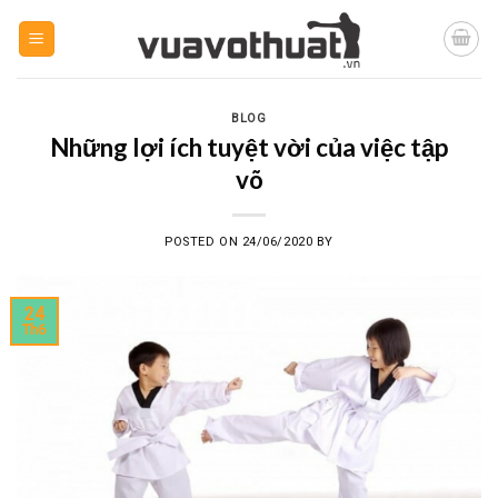
Skip
to
content
BLOG
Những lợi ích tuyệt vời của việc tập
võ
POSTED ON
24/06/2020
BY
24
Th6