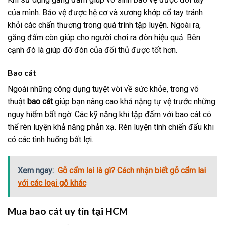
của mình. Bảo vệ được hệ cơ và xương khớp cổ tay tránh
khỏi các chấn thương trong quá trình tập luyện. Ngoài ra,
găng đấm còn giúp cho người chơi ra đòn hiệu quả. Bên
cạnh đó là giúp đỡ đòn của đối thủ được tốt hơn.
Bao cát
Ngoài những công dụng tuyệt vời về sức khỏe, trong võ
thuật
bao cát
giúp bạn nâng cao khả nặng tự vệ trước những
nguy hiểm bất ngờ. Các kỹ năng khi tập đấm với bao cát có
thể rèn luyện khả năng phản xạ. Rèn luyện tính chiến đấu khi
có các tình huống bất lợi.
Xem ngay:
Gỗ cẩm lai là gì? Cách nhận biết gỗ cẩm lai
với các loại gỗ khác
Mua bao cát uy tín tại HCM