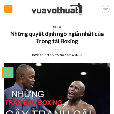
Skip
to
content
BLOG
Những quyết định ngớ ngẩn nhất của
Trọng tài Boxing
POSTED ON
05/02/2020
BY
ADMIN
05
Th2