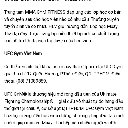
Trung tâm MMA GYM FITNESS đáp ứng các lớp học cơ bản
và chuyên sâu cho học viên nào có nhu cầu. Thường xuyên
tuyển sinh và có nhiều HLV giỏi hướng dẫn. Lớp học Muay
Thái tại đây được trang bị nhiều thiết bị mới, có chất lượng
cao hỗ trợ tối đa việc tập luyện của học viên.
UFC Gym Việt Nam
Có thể xem chi tiết khóa học muay thái ở tphcm tại UFC Gym
qua địa chỉ 12 Quốc Hương, P.Thảo Điền, Q.2, TP.HCM. Điện
thoại: (08) 71089889.
UFC GYM® là thương hiệu mở rộng đầu tiên của Ultimate
Fighting Championship® – giải đấu võ thuật tự do hàng đầu
thế giới tại châu Á, cơ sở đặt tại TP.HCM. UFC Gym Việt Nam
hứa hẹn mang đến học viên những phương pháp đào tạo mới
nhằm giúp môn võ Muay Thái tiếp cận nhiều người và đối