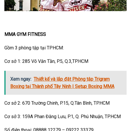
MMA GYM FITNESS
Gồm 3 phòng tập tại TPHCM:
Cơ sở 1: 285 Võ Văn Tần, P.5, Q.3,TP.HCM
Xem ngay:
Thiết kế và lắp đặt Phòng tập Trigram
Boxing tại Thành phố Tây Ninh | Setup Boxing MMA
Cơ sở 2: 670 Trường Chinh, P.15, Q.Tân Bình, TP.HCM
Cơ sở 3: 159A Phan Đăng Lưu, P.1, Q. Phú Nhuận, TP.HCM
Số điện thoại: 08888 12279 – 09222 33379