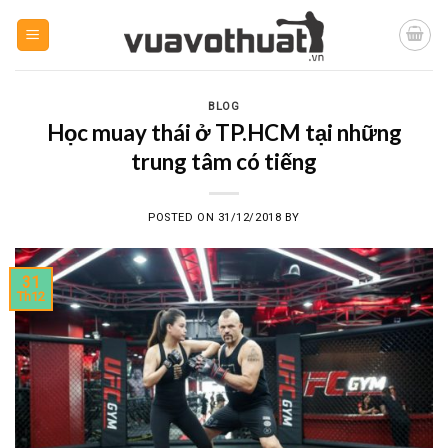
Skip
to
content
BLOG
Học muay thái ở TP.HCM tại những
trung tâm có tiếng
POSTED ON
31/12/2018
BY
31
Th12