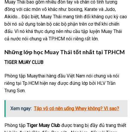
Muay Thái bao gồm nhiều đòn tay và chân có tính tương
đồng với các môn võ khác như: boxing, Karate và Judo,
Aikido… Đặc biệt, Muay Thái mang tính đối kháng cực kỳ cao
bởi nó sử dụng toàn bộ các bộ phận trên cơ thể khi chiến
đấu. Vì nó khá thực dụng nên nhu cầu tập luyện Muay Thái
cả nước nói chung và TP.HCM nói riêng rất lớn.
Những lớp học Muay Thái tốt nhất tại TP.HCM
TIGER MUAY CLUB
Phòng tập Muaythai hàng đầu Việt Nam nói chung và nói
riêng tại Tp.HCM hiện nay được đứng lớp bởi HLV Trần
Trung Sơn.
Xem ngay:
Tập võ có nên uống Whey không? Vì sao?
Phòng tập
Tiger Muay Club
được trang bị đầy đủ trang thiết