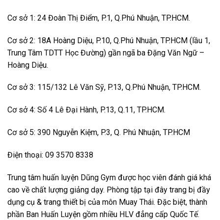
Cơ sở 1: 24 Đoàn Thị Điểm, P.1, Q.Phú Nhuận, TP.HCM.
Cơ sở 2: 18A Hoàng Diệu, P.10, Q.Phú Nhuận, TP.HCM (lầu 1,
Trung Tâm TDTT Học Đường) gần ngã ba Đặng Văn Ngữ –
Hoàng Diệu.
Cơ sở 3: 115/132 Lê Văn Sỹ, P.13, Q.Phú Nhuận, TP.HCM.
Cơ sở 4: Số 4 Lê Đại Hành, P.13, Q.11, TP.HCM.
Cơ sở 5: 390 Nguyễn Kiệm, P.3, Q. Phú Nhuận, TP.HCM
Điện thoại: 09 3570 8338
Trung tâm huấn luyện Dũng Gym được học viên đánh giá khá
cao về chất lượng giảng dạy. Phòng tập tại đây trang bị đầy
dụng cụ & trang thiết bị của môn Muay Thái. Đặc biệt, thành
phần Ban Huấn Luyện gồm nhiều HLV đẳng cấp Quốc Tế.