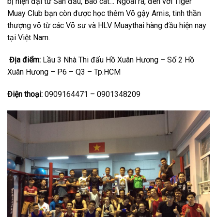
bị hiện đại từ Sàn đấu, Bao cát… Ngoài ra, đến với Tiger
Muay Club bạn còn được học thêm Võ gậy Arnis, tinh thần
thượng võ từ các Võ sư và HLV Muaythai hàng đầu hiện nay
tại Việt Nam.
Địa điểm:
Lầu 3 Nhà Thi đấu Hồ Xuân Hương – Số 2 Hồ
Xuân Hương – P6 – Q3 – Tp.HCM
Điện thoại:
0909164471 – 0901348209