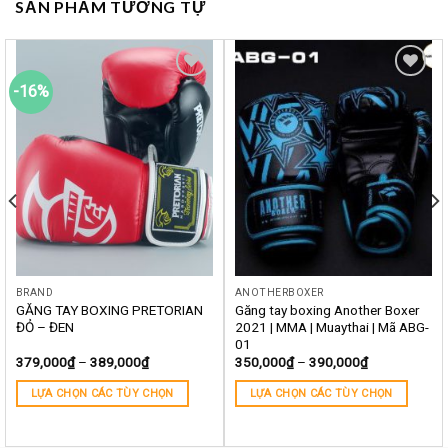
SẢN PHẨM TƯƠNG TỰ
-16%
Yêu
Yêu
thích
thích
BRAND
ANOTHERBOXER
GĂNG TAY BOXING PRETORIAN
Găng tay boxing Another Boxer
ĐỎ – ĐEN
2021 | MMA | Muaythai | Mã ABG-
01
379,000
₫
–
389,000
₫
350,000
₫
–
390,000
₫
LỰA CHỌN CÁC TÙY CHỌN
LỰA CHỌN CÁC TÙY CHỌN