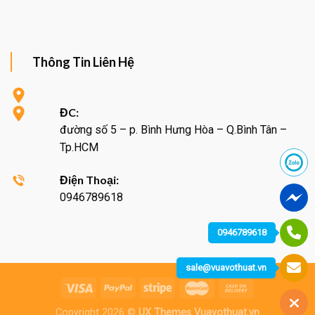
Thông Tin Liên Hệ
ĐC:
đường số 5 – p. Bình Hưng Hòa – Q.Bình Tân –
Tp.HCM
Điện Thoại:
0946789618
0946789618
sale@vuavothuat.vn
Copyright 2026 ©
UX Themes Vuavothuat.vn