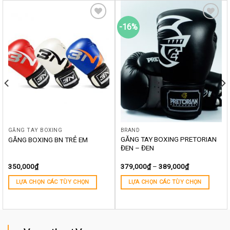
-16%
Yêu
Yêu
thích
thích
GĂNG TAY BOXING
BRAND
GĂNG TAY BOXING PRETORIAN
GĂNG BOXING BN TRẺ EM
ĐEN – ĐEN
350,000
₫
379,000
₫
–
389,000
₫
LỰA CHỌN CÁC TÙY CHỌN
LỰA CHỌN CÁC TÙY CHỌN