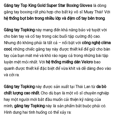
Găng tay Top King Gold Super Star Boxing Gloves
là dòng
găng tay boxing rất phù hợp cho bất kỳ võ sĩ Muay Thái! Với
hệ thống bọt bên trong nhiều lớp và đệm cổ tay bên trong
.
Găng tay Topking
này mang đến khả năng bảo vệ tuyệt vời
cho bàn tay và cổ tay trong các buổi tập cường độ cao.
Nhưng đó không phải là tất cả – nổi bật với
công nghệ clima
cool
, những chiếc găng tay này được thiết kế để giữ cho bàn
tay của bạn mát mẻ và khô ráo ngay cả trong những bài tập
luyện mệt mỏi nhất. Với
hệ thống miếng dán Velcro
bao
quanh được thiết kế đặc biệt để vừa khít và dễ dàng đeo vào
và cởi ra.
Găng tay Topking
này được sản xuất tại Thái Lan từ
da bò
chất lượng cao nhất.
Cho dù bạn là một võ sĩ chuyên nghiệp
hay một người mới bắt đầu muốn cải thiện kỹ năng của
mình,
găng tay Topking
này là sản phẩm bắt buộc phải có.
Hình dung hai tình huống có thể xảy ra: