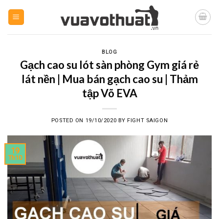
Skip
to
content
BLOG
Gạch cao su lót sàn phòng Gym giá rẻ
lát nền | Mua bán gạch cao su | Thảm
tập Võ EVA
POSTED ON
19/10/2020
BY
FIGHT SAIGON
19
Th10