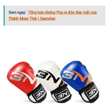
Xem ngay:
Tổng hợp những Pha ra đòn đẹp mắt của
Thánh Muay Thái | Saenchai