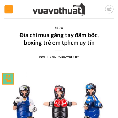
Skip
to
content
BLOG
Địa chỉ mua găng tay đấm bốc,
boxing trẻ em tphcm uy tín
POSTED ON
05/06/2019
BY
05
Th6