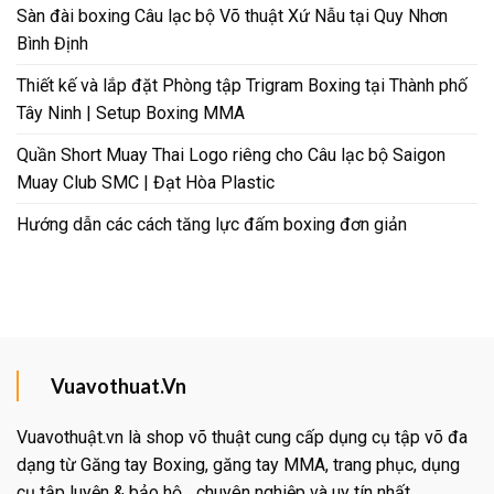
Sàn đài boxing Câu lạc bộ Võ thuật Xứ Nẫu tại Quy Nhơn
Bình Định
Thiết kế và lắp đặt Phòng tập Trigram Boxing tại Thành phố
Tây Ninh | Setup Boxing MMA
Quần Short Muay Thai Logo riêng cho Câu lạc bộ Saigon
Muay Club SMC | Đạt Hòa Plastic
Hướng dẫn các cách tăng lực đấm boxing đơn giản
Vuavothuat.Vn
Vuavothuật.vn là shop võ thuật cung cấp dụng cụ tập võ đa
dạng từ Găng tay Boxing, găng tay MMA, trang phục, dụng
cụ tập luyện & bảo hộ... chuyên nghiệp và uy tín nhất.